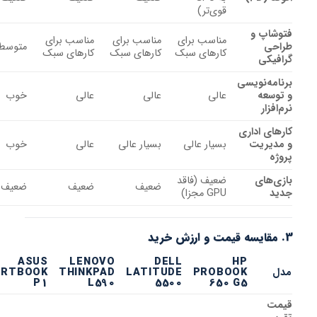
قوی‌تر)
پ و
مناسب برای
مناسب برای
مناسب برای
متوسط
کارهای سبک
کارهای سبک
کارهای سبک
کی
‌نویسی
عه
عالی
عالی
عالی
خوب
ار
 اداری
ریت
بسیار عالی
بسیار عالی
عالی
خوب
ای
ضعیف (فاقد
ضعیف
ضعیف
ضعیف
GPU مجزا)
ASUS
LENOVO
DELL
HP
EXPERTBOOK
THINKPAD
LATITUDE
PROBOOK
P1
L590
5500
650 G5