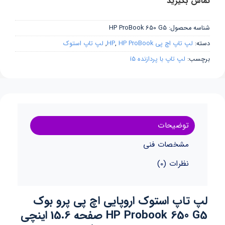
بگیرید
محصول:
HP ProBook 650 G5
پ تاپ اچ پی HP
HP ProBook
,
,
لپ تاپ استوک
:
لپ تاپ با پردازنده i5
توضیحات
مشخصات فنی
نظرات (0)
اپ استوک اروپایی اچ پی پرو بوک
HP Probook 650 G5 صفحه 15.6 اینچی