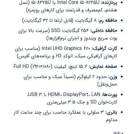
ازنده:
Intel Core i5-8265U یا i5-8325U (نسل
تم، کم‌مصرف و قدرتمند برای کارهای روزمره)
فظه رم:
8 گیگابایت (قابل ارتقا تا 32 گیگابایت)
فظه داخلی:
256 گیگابایت SSD (سرعت بالا برای
 سریع ویندوز و اجرای نرم‌افزارها)
رت گرافیک:
Intel UHD Graphics 620 (مناسب برای
ای گرافیکی سبک، اتوکد 2D و برنامه‌های آفیس)
حه نمایش:
15.6 اینچ، کیفیت Full HD (1920×1080)
ن:
حدود 2 کیلوگرم (نسبتاً سبک و مناسب برای
ل‌ونقل)
ت‌ها:
USB 3.1، HDMI، DisplayPort، LAN،
وان SD و جک 3.5 میلی‌متری
تری:
3 سلولی با عملکرد مناسب برای چند ساعت کار
اوم