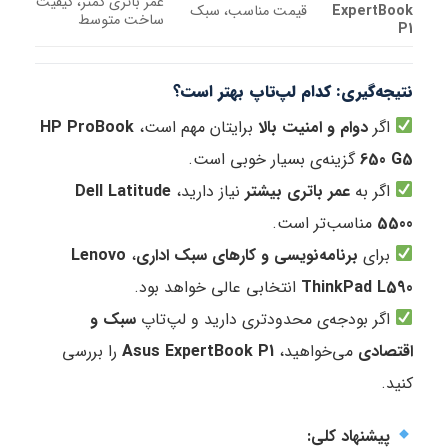
عمر باتری کمتر، کیفیت
Exper
قیمت مناسب، سبک
ساخت متوسط
‌گیری: کدام لپ‌تاپ بهتر است؟
ر
دوام و امنیت بالا
برایتان مهم است،
HP ProBook
65
گزینه‌ی بسیار خوبی است.
 به
عمر باتری بیشتر
نیاز دارید،
Dell Latitude
مناسب‌تر است.
ای
برنامه‌نویسی و کارهای سبک اداری
،
Lenovo
ThinkPad 
انتخابی عالی خواهد بود.
 بودجه‌ی محدودتری دارید و لپ‌تاپ
سبک و
دی
می‌خواهید،
Asus ExpertBook P1
را بررسی
شنهاد کلی: