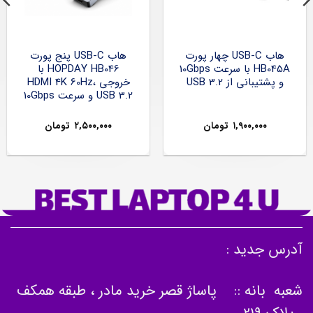
هاب USB-C چهار پورت
هاب USB-C پنج پورت
HB045A با سرعت 10Gbps
HOPDAY HB046 با
انی از USB 3.2
خروجی HDMI 4K 60Hz،
USB 3.2 و سرعت 10Gbps
۰
۱,۹۰۰,۰۰
تومان
۲,۵۰۰,۰۰۰
تومان
دید :
انه :: پاساژ قصر خرید مادر ، طبقه همکف