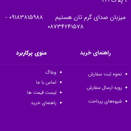
ن صدای گرم تان هستیم
09183815988
-
08734241578
راهنمای خرید
منوی پرکاربرد
وبلاگ
ثبت سفارش
تماس با ما
رسال سفارش
لیست قیمت ها
های پرداخت
راهنمای خرید