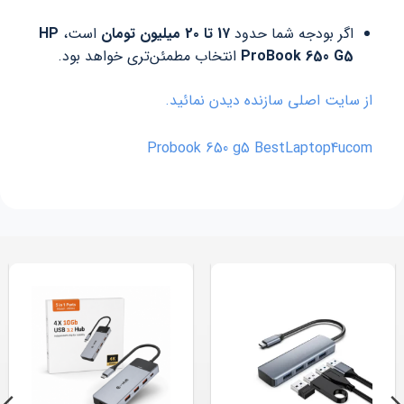
ر بودجه شما حدود
1۷ تا 2۰ میلیون تومان
است،
HP
ProBook 650 
انتخاب مطمئن‌تری خواهد بود.
یت اصلی سازنده دیدن نمائید.
Probook 650 g5 BestLaptop