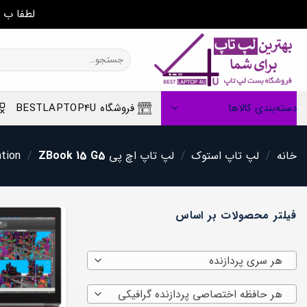
لطفا ب 
Ski
t
جستجو
برای:
conten
دسته‌بندی کالاها
فروشگاه BESTLAPTOP4U
خانه
/
لپ تاپ استوک
/
لپ تاپ اچ پی HP
ZBook 15 G5
/
tion
فیلتر محصولات بر اساس
هر سری پردازنده
هر حافظه اختصاصی پردازنده گرافیکی