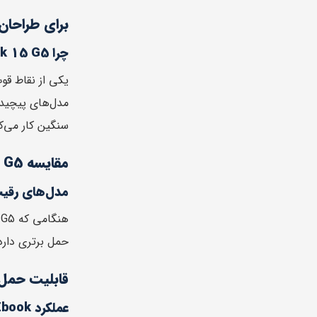
برای طراحان 
چرا Zbook 15 G5 برای رندرینگ سه‌بعدی و نرم‌افزارهای CAD مناسب است؟
یکی از نقاط قوت Zbook 15 G5، عملکرد عالی
مدل‌های پیچیده
سنگین کار می‌ک
مقایسه Zbook 15 G5 با دیگر ورک استیشن ها
مدل‌های رقیب از ell، Lenovo
هنگامی که Zbook 15 G5 را با
حمل برتری دارد
قابلیت حمل 
عملکرد Zbook در سفرها و کارهای میدانی