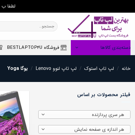
لطفا ب 
Ski
t
جستجو
برای:
conten
دسته‌بندی کالاها
فروشگاه BESTLAPTOP4U
خانه
/
لپ تاپ استوک
/
لپ تاپ لنوو Lenovo
/
یوگا Yoga
فیلتر محصولات بر اساس
هر سری پردازنده
هر اندازه ی صفحه نمایش