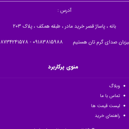
آدرس :
بانه ، پاساژ قصر خرید مادر ، طبقه همکف ، پلاک 203
یزبان صدای گرم تان هستیم
09183815988
-
08734241578
منوی پرکاربرد
وبلاگ
تماس با ما
لیست قیمت ها
راهنمای خرید