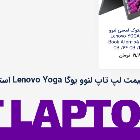
توک لمسی لنوو
یوگا بوک Lenovo YOGA
Book Atom x5
GB /64 GB /I
۱۹,۱
تومان
پ تاپ لنوو یوگا Lenovo Yoga استوک