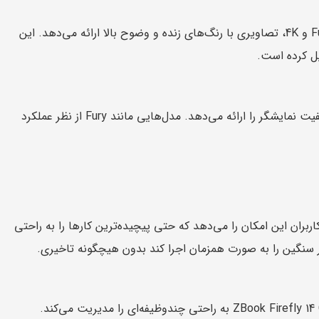
صفحه نمایش 14 اینچی ZBook Firefly 14 G9 با رزولوشن‌های مختلف از جمله Full HD و 4K، تصاویری با رنگ‌های زنده و وضوح بالا ارائه می‌دهد. این
یل کرده است.
در مقایسه با سایر مدل‌های ZBook، Firefly 14 G9 بهترین ترکیب از قابلیت حمل و کیفیت نمایشگر را ارائه می‌دهد. مدل‌هایی مانند Fury از نظر عملکرد
های نسل دوازدهم اینتل Core i7 مجهز است که به کاربران این امکان را می‌دهد که حتی پیچیده‌ترین کارها را به راحتی
خواه در حال اجرای AutoCAD، Adobe Premiere یا چندین ماشین مجازی باشید، ZBook Firefly 14 G9 به راحتی چندوظیفه‌ای را مدیریت می‌کند.