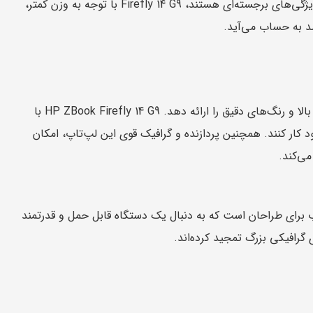
عملکردی یکی از برترین گزینه‌ها محسوب می‌شود. در حالی که این مدل‌ها نیز دارای ویژگی‌های برجسته‌ای هستند، Firefly 14 G9 با توجه به وزن کمتر،
مد به حساب می‌آید.
طراحان گرافیک و متخصصان خلاق به لپ‌تاپی نیاز دارند که بتواند تصاویری با وضوح بالا و رنگ‌های دقیق را ارائه دهد. HP ZBook Firefly 14 G9 با
د کار کنند. همچنین پردازنده و گرافیک قوی این لپ‌تاپ، امکان
ن حرفه‌ای، ZBook Firefly 14 G9 یک انتخاب محبوب برای طراحان است که به دنبال یک دستگاه قابل حمل و قدرتمند
گرافیکی بزرگ تمجید کرده‌اند.