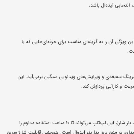
 انتخابی ایده‌آل باشد.
ی برجسته ZBook Firefly 14 G9 کارت گرافیک NVIDIA T550 است. این ویژگی آن را به گزینه‌ای مناسب برای حرفه‌ای‌هایی که با
سه‌بعدی، کارت گرافیک Firefly به خوبی از پس رندرینگ سه‌بعدی و ویرایش‌های ویدئویی سنگین برمی‌آید. این
سرعت و کارآیی پردازش کند.
یکی از ویژگی‌های کلیدی HP ZBook Firefly 14 G9 عمر طولانی باتری آن است. با یک بار شارژ، این لپ‌تاپ می‌تواند تا 10 ساعت استفاده مداوم را
اوم به منبع برق ندارند، ایده‌آل است. همچنین قابلیت شارژ سریع