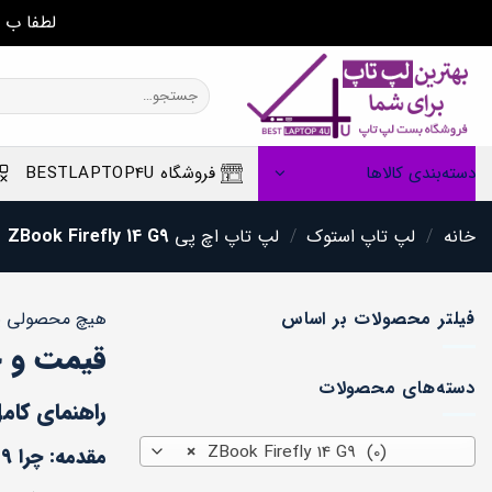
لطفا ب 
Ski
t
جستجو
برای:
conten
دسته‌بندی کالاها
فروشگاه BESTLAPTOP4U
خانه
/
لپ تاپ استوک
/
لپ تاپ اچ پی HP
ZBook Firefly 14 G9
فیلتر محصولات بر اساس
هیچ محصولی ی
قیمت و خرید انواع
دسته‌های محصولات
راهنمای کامل HP ZBook Firefly 14 G9: یک لپ‌تاپ سبک و قدرتمند برای
×
ZBook Firefly 14 G9 (0)
مقدمه: چرا HP ZBook Firefly 14 G9 را انتخاب کنید؟