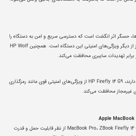
از این ویژگی‌ها، حسگر اثر انگشت است که دسترسی سریع و امن به دستگاه را
ممکن می‌سازد. علاوه بر این، دوربین مادون قرمز برای شناسایی چهره و ورود سریع نیز از دیگر ویژگی‌های امنیتی این دستگاه است. همچنین HP Wolf
با توجه به اینکه حرفه‌ای‌ها نیاز به امنیت بالایی برای حفاظت از اطلاعات حساس خود دارند، HP Firefly 14 G9 از ویژگی‌های امنیتی قوی مانند رمزگذاری
های غیرمجاز محافظت می‌کند.
در مقایسه با لپ‌تاپ‌هایی مانند Dell XPS 15، Lenovo ThinkPad X1 Extreme و MacBook Pro، ZBook Firefly 14 G9 از نظر قابلیت حمل و قدرت