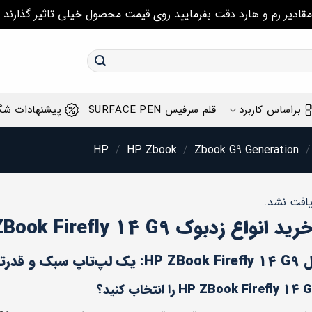
مقادیر رم و هارد دقت بفرمایید روی قیمت محصول خیلی تاثیر گذارند
براساس کاربرد
قلم سرفیس SURFACE PEN
پیشنهادات شگ
/
HP Zbook
/
Zbook G9 Generation
/
افت نشد.
 زدبوک HP ZBook Firefly 14 G9 استوک
 حرفه‌ای‌ها