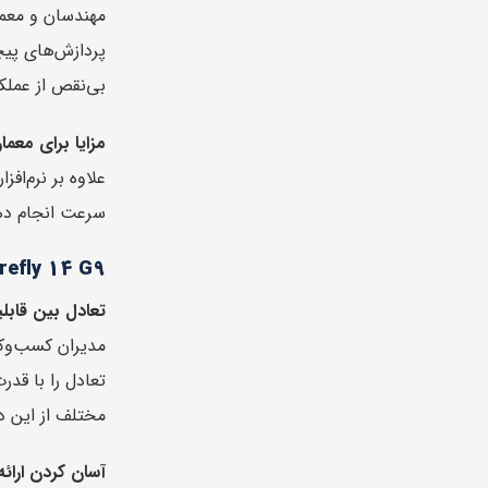
بی‌نقص از عملک
مزایا برای معما
سرعت انجام دهد.
P ZBook Firefly 14 G9
تعادل بین قاب
تعادل را با قد
مختلف از این د
آسان کردن ارائ