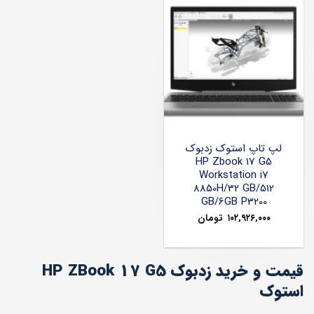
لپ تاپ استوک زدبوک
HP Zbook 17 G5
Workstation i7
8850H/32 GB/512
GB/6GB P3200
۱۰۲,۹۲۶,۰۰۰
تومان
قیمت و خرید زدبوک HP ZBook 17 G5
استوک