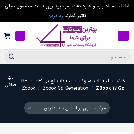
لطفا ب مقادیر رم و هارد دقت بفرمایید روی قیمت محصول خیلی
تاثیر گذارند
رد کردن
Ski
t
conten
جستجو
برای:
خانه
/
لپ تاپ استوک
/
لپ تاپ اچ پی HP
HP
/
صافی
Zbook
/
Zbook G5 Generation
/
ZBook 17 G5