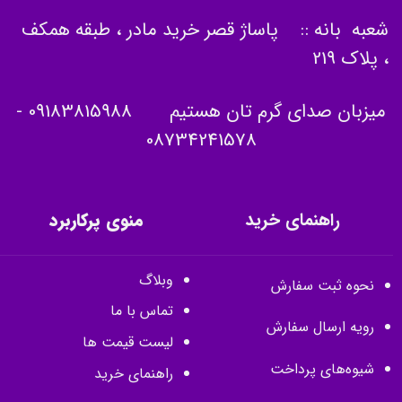
شعبه بانه :: پاساژ قصر خرید مادر ، طبقه همکف
، پلاک 219
میزبان صدای گرم تان هستیم
09183815988
-
08734241578
راهنمای خرید
منوی پرکاربرد
وبلاگ
نحوه ثبت سفارش
تماس با ما
رویه ارسال سفارش
لیست قیمت ها
شیوه‌های پرداخت
راهنمای خرید