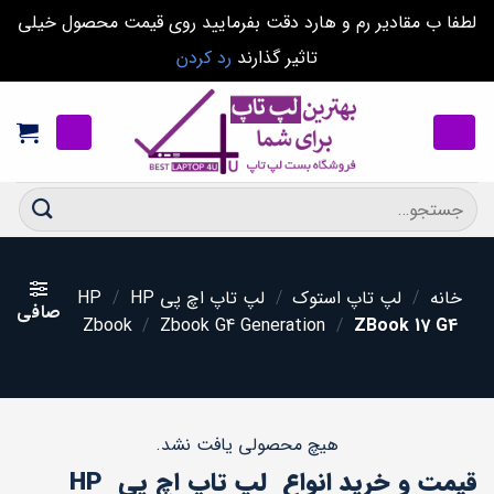
لطفا ب مقادیر رم و هارد دقت بفرمایید روی قیمت محصول خیلی
تاثیر گذارند
رد کردن
Ski
t
conten
جستجو
برای:
خانه
/
لپ تاپ استوک
/
لپ تاپ اچ پی HP
HP
/
صافی
Zbook
/
Zbook G4 Generation
/
ZBook 17 G4
هیچ محصولی یافت نشد.
قیمت و خرید انواع لپ تاپ اچ پی HP