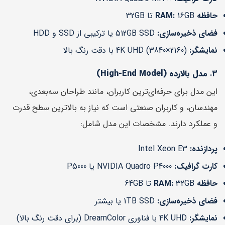
حافظه RAM:
16GB تا 32GB
فضای ذخیره‌سازی:
512GB SSD یا ترکیبی از SSD و HDD
نمایشگر:
4K UHD (3840×2160) با دقت رنگ بالا
3.
مدل بالارده (High-End Model)
این مدل برای حرفه‌ای‌ترین کاربران، مانند طراحان سه‌بعدی،
مهندسان، و کاربران صنعتی است که نیاز به بالاترین سطح قدرت
و عملکرد دارند. مشخصات این مدل شامل:
پردازنده:
Intel Xeon E3
کارت گرافیک:
NVIDIA Quadro P4000 یا P5000
حافظه RAM:
32GB تا 64GB
فضای ذخیره‌سازی:
1TB SSD یا بیشتر
نمایشگر:
4K UHD با فناوری DreamColor (برای دقت رنگ بالا)