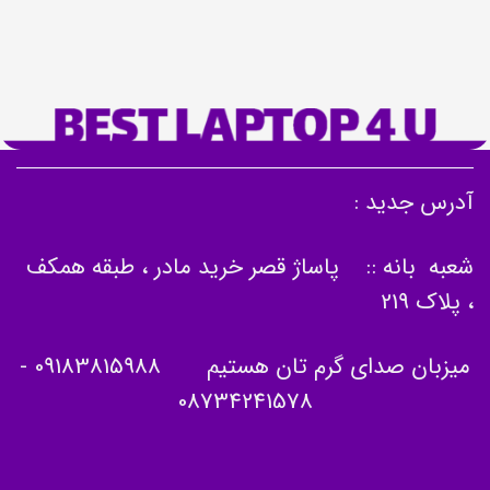
آدرس جدید :
شعبه بانه :: پاساژ قصر خرید مادر ، طبقه همکف
، پلاک 219
میزبان صدای گرم تان هستیم
09183815988
-
08734241578