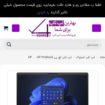
لطفا ب مقادیر رم و هارد دقت بفرمایید روی قیمت محصول خیلی
تاثیر گذارند
رد کردن
Ski
t
conten
جستجو
برای:
خانه
/
لپ تاپ استوک
/
لپ تاپ اچ پی HP
HP ProBook
/