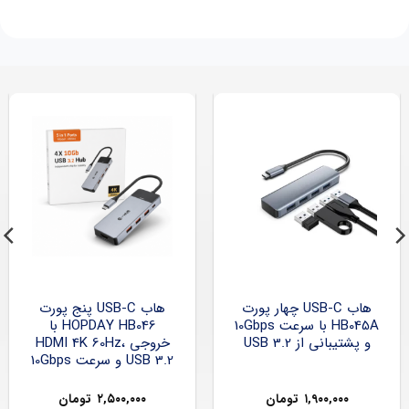
هاب USB-C چهار پورت
هاب USB-C پنج پورت
HB045A با سرعت 10Gbps
HOPDAY HB046 با
و پشتیبانی از USB 3.2
خروجی HDMI 4K 60Hz،
USB 3.2 و سرعت 10Gbps
۱,۹۰۰,۰۰۰
تومان
۲,۵۰۰,۰۰۰
تومان