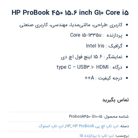
HP ProBook 450 15.6 inch G10 Core i5
کاربری :طراحی، مالتی‌مدیا، مهندسی، کاربری صنعتی
پردازنده : Core i5-1335u
گرافیک : Intel Iris
نمایشگر : 15.6 اینچ فول اچ دی
درگاه : type C – USB3.1- HDMI
درجه کیفیت : A++
تماس بگیرید
شناسه محصول:
Probook450 G10-i5
دسته:
لپ تاپ اچ پی HP
HP ProBook
,
,
لپ تاپ استوک
برچسب:
لپ تاپ با پردازنده i5