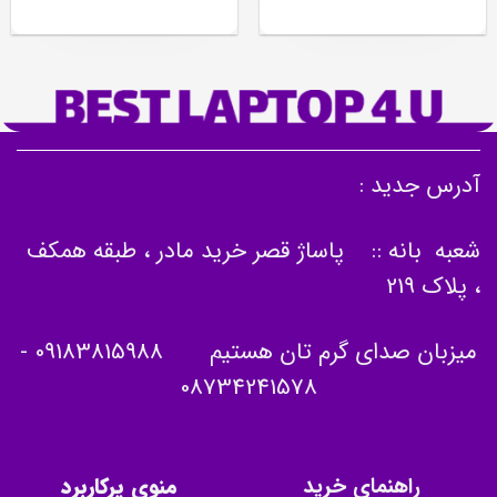
آدرس جدید :
شعبه بانه :: پاساژ قصر خرید مادر ، طبقه همکف
، پلاک 219
میزبان صدای گرم تان هستیم
09183815988
-
08734241578
راهنمای خرید
منوی پرکاربرد