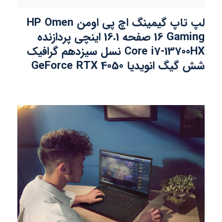
لپ تاپ گیمینگ اچ پی اومن HP Omen
16 Gaming صفحه 16.1 اینچی پردازنده
Core i7-13700HX نسل سیزدهم گرافیک
شش گیگ انویدیا GeForce RTX 4050