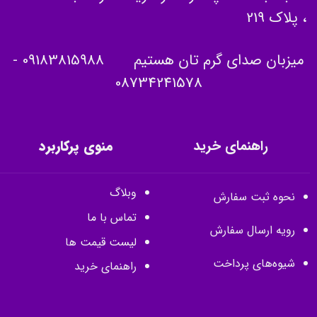
، پلاک 219
میزبان صدای گرم تان هستیم
09183815988
-
08734241578
راهنمای خرید
منوی پرکاربرد
وبلاگ
نحوه ثبت سفارش
تماس با ما
رویه ارسال سفارش
لیست قیمت ها
شیوه‌های پرداخت
راهنمای خرید