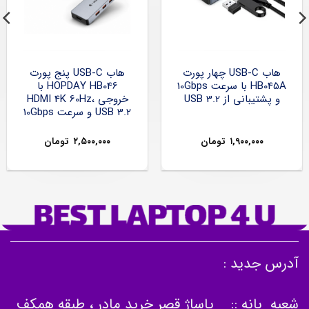
هاب USB-C چهار پورت
هاب USB-C پنج پورت
HB045A با سرعت 10Gbps
HOPDAY HB046 با
و پشتیبانی از USB 3.2
خروجی HDMI 4K 60Hz،
USB 3.2 و سرعت 10Gbps
۱,۹۰۰,۰۰۰
تومان
۲,۵۰۰,۰۰۰
تومان
آدرس جدید :
شعبه بانه :: پاساژ قصر خرید مادر ، طبقه همکف