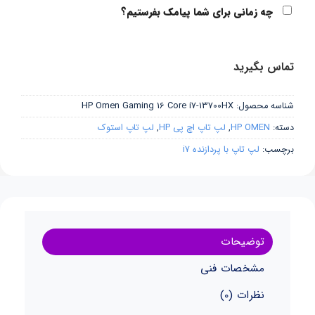
چه زمانی برای شما پیامک بفرستیم؟
تماس بگیرید
شناسه محصول:
HP Omen Gaming 16 Core i7-13700HX
دسته:
HP OMEN
,
لپ تاپ اچ پی HP
,
لپ تاپ استوک
برچسب:
لپ تاپ با پردازنده i7
توضیحات
مشخصات فنی
نظرات (0)