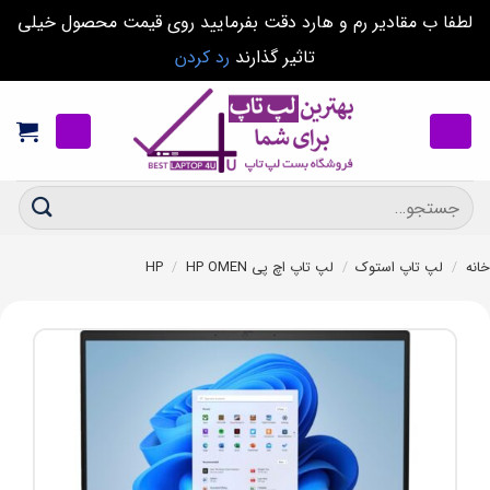
لطفا ب مقادیر رم و هارد دقت بفرمایید روی قیمت محصول خیلی
تاثیر گذارند
رد کردن
Ski
t
conten
جستجو
برای:
خانه
/
لپ تاپ استوک
/
لپ تاپ اچ پی HP
HP OMEN
/