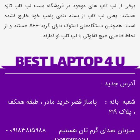
برخی از لپ تاپ های موجود در فروشگاه بست لپ تاپ تازه
هستند. یعنی لپ تاپ از بسته بندی پلمپ خود خارج نشده
است. همچنین دستگاه‌های استوک دارای گرید ++A هستند و از
لحاظ ظاهری هیچ تفاوتی با لپ تاپ نو ندارند.
آدرس جدید :
شعبه بانه :: پاساژ قصر خرید مادر ، طبقه همکف
، پلاک 219
میزبان صدای گرم تان هستیم
09183815988
-