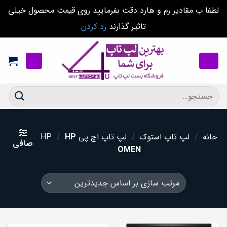
لطفا ب مقادیر رم و هارد دقت بفرمایید روی قیمت محصول خیلی
تاثیر گذارند
رد کردن
Ski
t
conten
جستجو
برای:
خانه
/
لپ تاپ استوک
/
لپ تاپ اچ پی HP
HP
/
صافی
OMEN