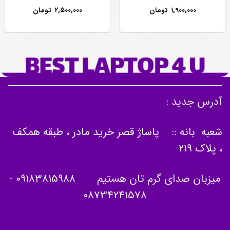
۱,۹۰۰,۰۰۰
تومان
۲,۵۰۰,۰۰۰
تومان
آدرس جدید :
شعبه بانه :: پاساژ قصر خرید مادر ، طبقه همکف
، پلاک 219
میزبان صدای گرم تان هستیم
09183815988
-
08734241578