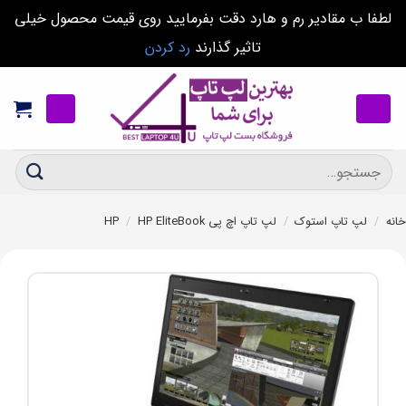
لطفا ب مقادیر رم و هارد دقت بفرمایید روی قیمت محصول خیلی
تاثیر گذارند
رد کردن
Ski
t
conten
جستجو
برای:
خانه
/
لپ تاپ استوک
/
لپ تاپ اچ پی HP
HP EliteBook
/