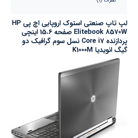
نظرات (1)
لپ تاپ صنعتی استوک اروپایی اچ پی HP
Elitebook 8570W صفحه 15.6 اینچی
پردازنده Core i7 نسل سوم گرافیک دو
گیگ انویدیا K1000M