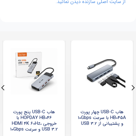
از سایت اصلی سازنده دیدن نمائید.
هاب USB-C چهار پورت
هاب USB-C پنج پورت
HB045A با سرعت 10Gbps
HOPDAY HB046 با
و پشتیبانی از USB 3.2
خروجی HDMI 4K 60Hz،
USB 3.2 و سرعت 10Gbps