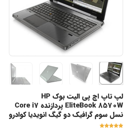
لپ تاپ اچ پی الیت بوک HP
EliteBook 8570W پردازنده Core i7
نسل سوم گرافیک دو گیگ انویدیا کوادرو