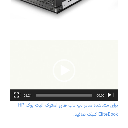
نمایشگر
ویدیو
01:24
00:00
برای مشاهده سایر لپ تاپ های استوک الیت بوک HP
EliteBook کلیک نمائید.