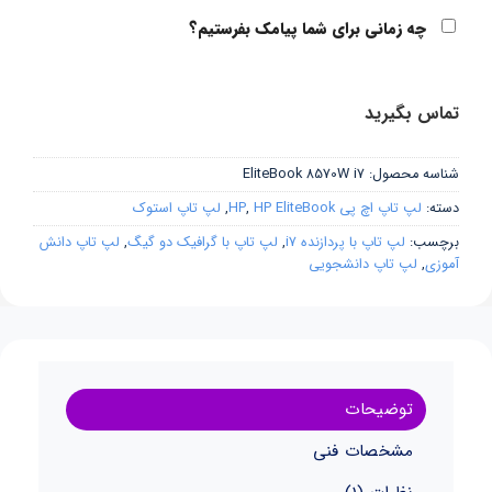
1
امتیاز
5
از
5 امتیاز
چه زمانی برای شما پیامک بفرستیم؟
مشتری
تماس بگیرید
شناسه محصول:
EliteBook 8570W i7
دسته:
لپ تاپ اچ پی HP
HP EliteBook
,
,
لپ تاپ استوک
برچسب:
لپ تاپ با پردازنده i7
,
لپ تاپ با گرافیک دو گیگ
,
لپ تاپ دانش
آموزی
,
لپ تاپ دانشجویی
توضیحات
مشخصات فنی