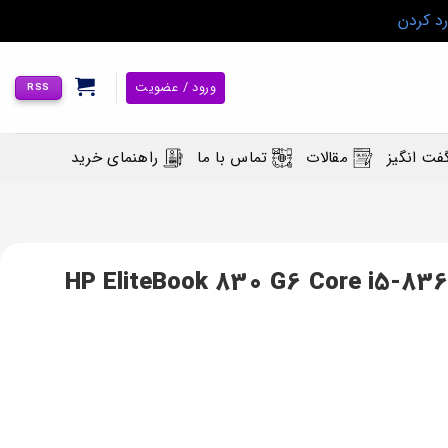
رد کردن
ورود / عضویت
RSS
فت انگیز
مقالات
تماس با ما
راهنمای خرید
HP EliteBook 830 G6 Core i5-8365U/16GB