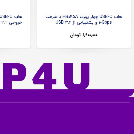
هاب USB-C چهار پورت HB045A با سرعت
10Gbps و پشتیبانی از USB 3.2
۱,۹۰۰,۰۰۰
تومان