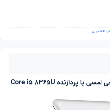
اپ دانشجویی
لپ تاپ استوک اروپایی اچ پی الیت بوک HP EliteBook 830 G6 صفحه 13 اینچی لمسی با پردازنده Core i5 8365U