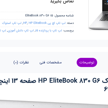
تماس بگیرید
شناسه محصول:
EliteBook 830 G6 i5
دسته:
لپ تاپ اچ پی HP
HP EliteBook
,
,
لپ تاپ استوک
برچسب:
لپ تاپ با پردازنده i5
,
لپ تاپ دانش آموزی
,
لپ ت
توضیحات
مشخصات فنی
نظرات (0)