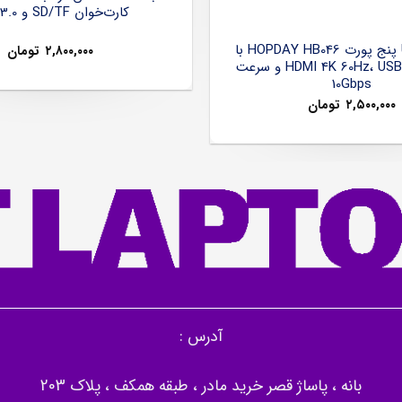
کارت‌خوان SD/TF و USB 3.0
هاب USB-C پنج پورت HOPDAY HB046 با
۲,۸۰۰,۰۰۰
تومان
خروجی HDMI 4K 60Hz، USB 3.2 و سرعت
10Gbps
۲,۵۰۰,۰۰۰
تومان
آدرس :
بانه ، پاساژ قصر خرید مادر ، طبقه همکف ، پلاک 203