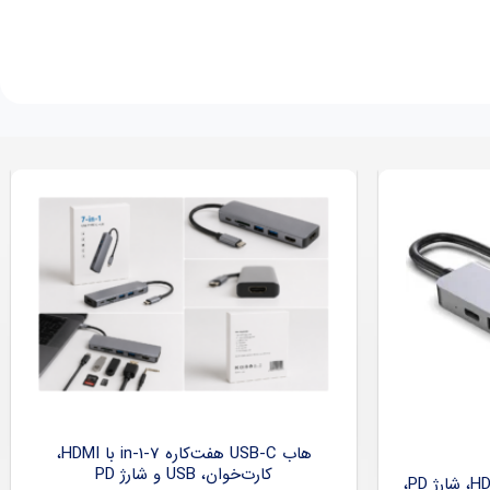
هاب USB-C هفت‌کاره 7-in-1 با HDMI،
کارت‌خوان، USB و شارژ PD
هاب USB-C شش‌کاره با HDMI 4K، شارژ PD،