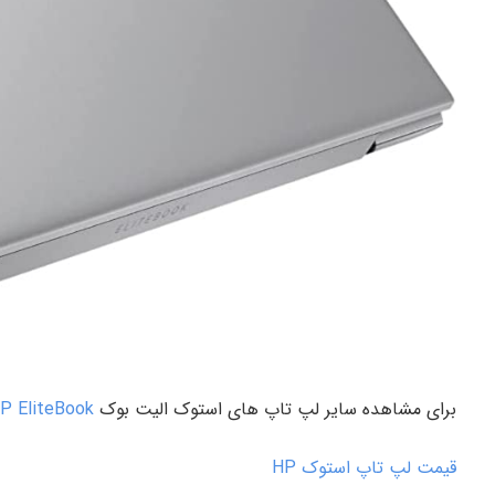
برای مشاهده سایر لپ تاپ های استوک الیت بوک
P EliteBook
قیمت لپ تاپ استوک HP