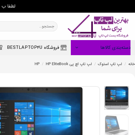
لطفا ب 
Ski
t
جستجو
برای:
conten
دسته‌بندی کالاها
فروشگاه BESTLAPTOP4U
خانه
/
لپ تاپ استوک
/
لپ تاپ اچ پی HP
HP EliteBook
/