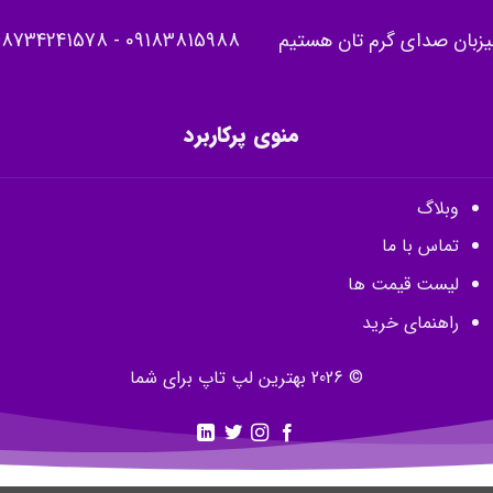
یزبان صدای گرم تان هستیم
09183815988
-
08734241578
منوی پرکاربرد
وبلاگ
تماس با ما
لیست قیمت ها
راهنمای خرید
© 2026 بهترین لپ تاپ برای شما