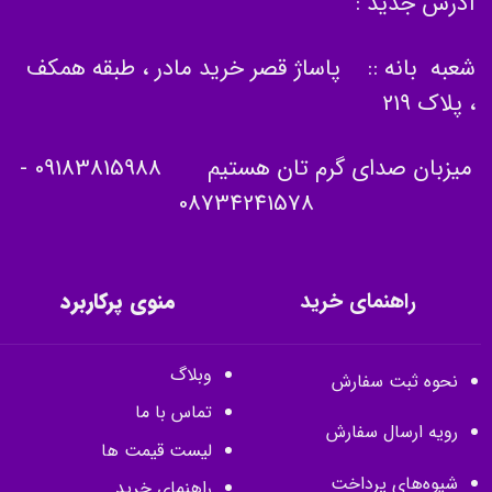
آدرس جدید :
شعبه بانه :: پاساژ قصر خرید مادر ، طبقه همکف
، پلاک 219
میزبان صدای گرم تان هستیم
09183815988
-
08734241578
راهنمای خرید
منوی پرکاربرد
وبلاگ
نحوه ثبت سفارش
تماس با ما
رویه ارسال سفارش
لیست قیمت ها
شیوه‌های پرداخت
راهنمای خرید