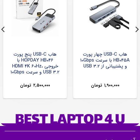
هاب USB-C چهار پورت
هاب USB-C پنج پورت
HB045A با سرعت 10Gbps
HOPDAY HB046 با
و پشتیبانی از USB 3.2
خروجی HDMI 4K 60Hz،
USB 3.2 و سرعت 10Gbps
۱,۹۰۰,۰۰۰
تومان
۲,۵۰۰,۰۰۰
تومان