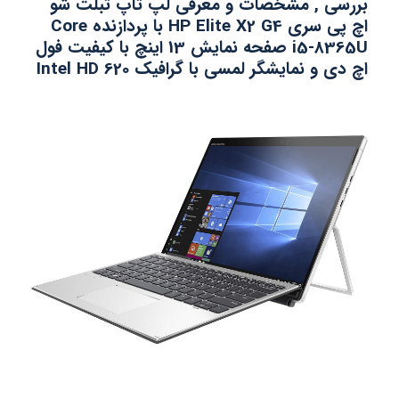
بررسی , مشخصات و معرفی لپ تاپ تبلت شو
اچ پی سری HP Elite X2 G4 با پردازنده Core
i5-8365U
صفحه نمایش 13 اینچ با کیفیت فول
اچ دی و نمایشگر لمسی با گرافیک 620 Intel HD