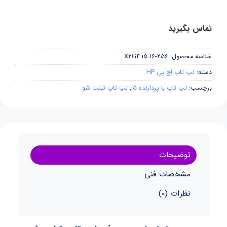
تماس بگیرید
شناسه محصول:
X2G4 i5 16-256
دسته:
لپ تاپ اچ پی HP
برچسب:
لپ تاپ با پردازنده i5
,
لپ تاپ تبلت شو
توضیحات
مشخصات فنی
نظرات (0)