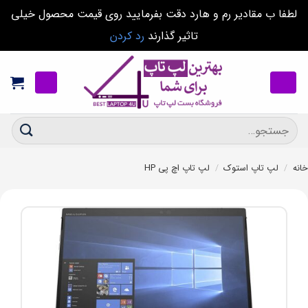
لطفا ب مقادیر رم و هارد دقت بفرمایید روی قیمت محصول خیلی
تاثیر گذارند
رد کردن
Ski
t
conten
جستجو
برای:
خانه
/
لپ تاپ استوک
/
لپ تاپ اچ پی HP