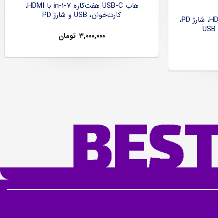
هاب USB-C هفت‌کاره 7-in-1 با HDMI،
کارت‌خوان، USB و شارژ PD
هاب USB-C شش‌کاره با HDMI 4K، شارژ PD،
۳,۰۰۰,۰۰۰
تومان