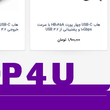
هاب USB-C چهار پورت HB045A با سرعت
10Gbps و پشتیبانی از USB 3.2
۱,۹۰۰,۰۰۰
تومان