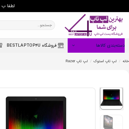
لطفا ب 
Ski
t
جستجو
برای:
conten
دسته‌بندی کالاها
فروشگاه BESTLAPTOP4U
خانه
/
لپ تاپ استوک
/
لپ تاپ Razer