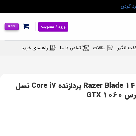
رد کردن
ورود / عضویت
RSS
فت انگیز
مقالات
تماس با ما
راهنمای خرید
لپ تاپ گیمینگ ریزر بلید Razer Blade 14 rz09 پردازنده Core i7 نسل
GTX 