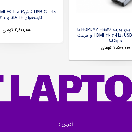
کارت‌خوان SD/TF و USB 3.0
هاب USB-C پنج پورت HOPDAY HB046 با
۲,۸۰۰,۰۰۰
تومان
خروجی HDMI 4K 60Hz، USB 3.2 و سرعت
10Gbps
۲,۵۰۰,۰۰۰
تومان
آدرس :