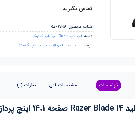
تماس بگیرید
شناسه محصول:
RZ097N6
دسته:
لپ تاپ Razer
,
لپ تاپ استوک
برچسب:
لپ تاپ با پردازنده i7
,
لپ تاپ گیمینگ
توضیحات
مشخصات فنی
نظرات (1)