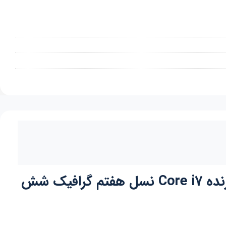
لپ تاپ گیمینگ استوک اروپایی ریزر بلید Razer Blade 14 صفحه 14.1 اینچ پردازنده Core i7 نسل هفتم گرافیک شش