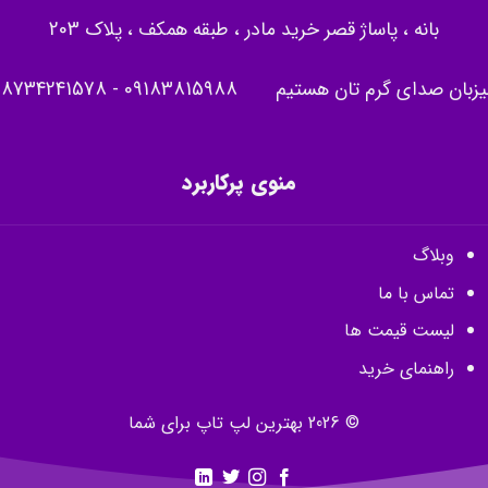
بانه ، پاساژ قصر خرید مادر ، طبقه همکف ، پلاک 203
یزبان صدای گرم تان هستیم
09183815988
-
08734241578
منوی پرکاربرد
وبلاگ
تماس با ما
لیست قیمت ها
راهنمای خرید
© 2026 بهترین لپ تاپ برای شما