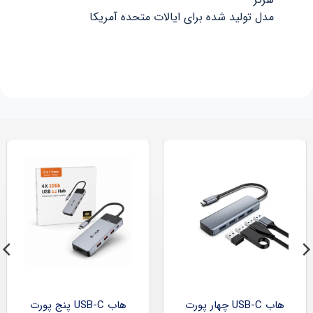
مدل تولید شده برای ایالات متحده آمریکا
هاب USB-C چهار پورت
هاب USB-C پنج پورت