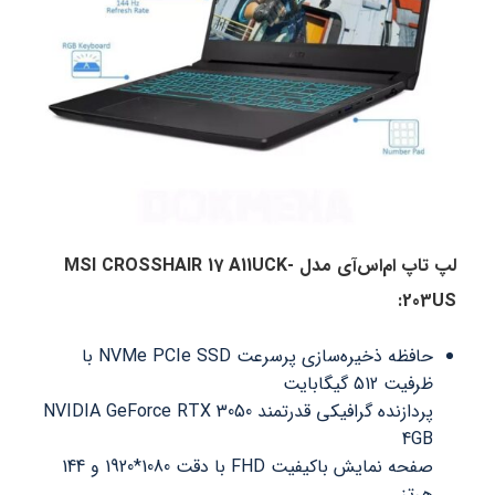
لپ تاپ ام‌اس‌آی مدل MSI CROSSHAIR 17 A11UCK-
203US:
حافظه ذخیره‌سازی پرسرعت NVMe PCIe SSD با
ظرفیت 512 گیگابایت
پردازنده گرافیکی قدرتمند NVIDIA GeForce RTX 3050
4GB
صفحه نمایش باکیفیت FHD با دقت 1080*1920 و 144
هرتز