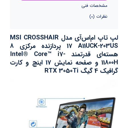
مشخصات فنی
نظرات (0)
لپ تاپ ام‌اس‌آی مدل MSI CROSSHAIR
17 A11UCK-203US پردازنده مرکزی 8
هسته‌ای قدرتمند Intel® Core™ i7-
11800H و صفحه نمایش 17 اینچ و کارت
گرافیک 4 گیگ RTX 3050Ti