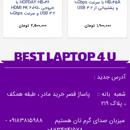
HB045A با سرعت 10Gbps
HOPDAY HB046 با
و پشتیبانی از USB 3.2
خروجی HDMI 4K 60Hz،
USB 3.2 و سرعت 10Gbps
۱,۹۰۰,۰۰۰
تومان
۲,۵۰۰,۰۰۰
تومان
آدرس جدید :
شعبه بانه :: پاساژ قصر خرید مادر ، طبقه همکف
، پلاک 219
میزبان صدای گرم تان هستیم
09183815988
-
08734241578