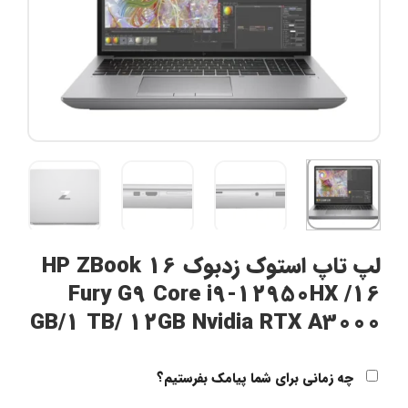
لپ تاپ استوک زدبوک HP ZBook 16
Fury G9 Core i9-12950HX /16
GB/1 TB/ 12GB Nvidia RTX A3000
چه زمانی برای شما پیامک بفرستیم؟