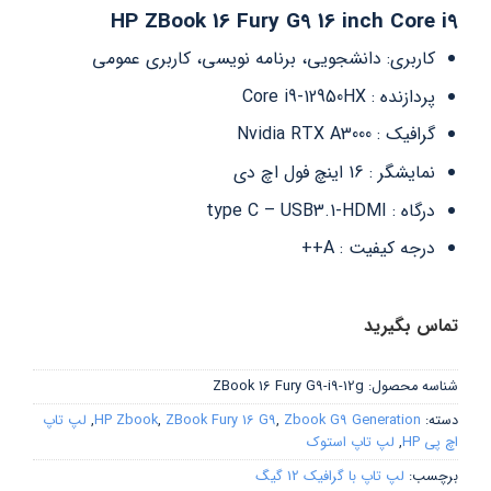
HP ZBook 16 Fury G9 16 inch Core i9
کاربری: دانشجویی، برنامه نویسی، کاربری عمومی
پردازنده : Core i9-12950HX
گرافیک : Nvidia RTX A3000
نمایشگر : 16 اینچ فول اچ دی
درگاه : type C – USB3.1-HDMI
درجه کیفیت : A++
تماس بگیرید
شناسه محصول:
ZBook 16 Fury G9-i9-12g
دسته:
Zbook G9 Generation
,
ZBook Fury 16 G9
,
HP Zbook
,
لپ تاپ
اچ پی HP
,
لپ تاپ استوک
برچسب:
لپ تاپ با گرافیک 12 گیگ