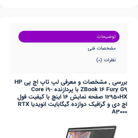
توضیحات
مشخصات فنی
نظرات (0)
بررسی , مشخصات و معرفی لپ تاپ اچ پی HP
ZBook 16 Fury G9 با پردازنده Core i9-
12950HX صفحه نمایش 16 اینچ با کیفیت فول
اچ دی و گرافیک دوازده گیگابایت انویدیا RTX
A3000