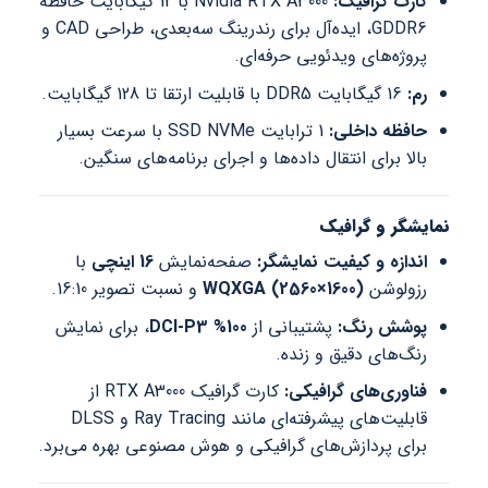
کارت گرافیک:
Nvidia RTX A3000 با 12 گیگابایت حافظه
GDDR6، ایده‌آل برای رندرینگ سه‌بعدی، طراحی CAD و
پروژه‌های ویدئویی حرفه‌ای.
رم:
16 گیگابایت DDR5 با قابلیت ارتقا تا 128 گیگابایت.
حافظه داخلی:
1 ترابایت SSD NVMe با سرعت بسیار
بالا برای انتقال داده‌ها و اجرای برنامه‌های سنگین.
نمایشگر و گرافیک
اندازه و کیفیت نمایشگر:
صفحه‌نمایش
16 اینچی
با
رزولوشن
WQXGA (2560×1600)
و نسبت تصویر 16:10.
پوشش رنگ:
پشتیبانی از
100% DCI-P3
، برای نمایش
رنگ‌های دقیق و زنده.
فناوری‌های گرافیکی:
کارت گرافیک RTX A3000 از
قابلیت‌های پیشرفته‌ای مانند Ray Tracing و DLSS
برای پردازش‌های گرافیکی و هوش مصنوعی بهره می‌برد.