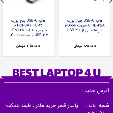
هاب USB-C چهار پورت
هاب USB-C پنج پورت
HB045A با سرعت 10Gbps
HOPDAY HB046 با
و پشتیبانی از USB 3.2
خروجی HDMI 4K 60Hz،
USB 3.2 و سرعت 10Gbps
۱,۹۰۰,۰۰۰
تومان
۲,۵۰۰,۰۰۰
تومان
آدرس جدید :
شعبه بانه :: پاساژ قصر خرید مادر ، طبقه همکف