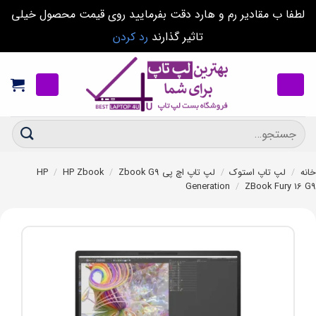
لطفا ب مقادیر رم و هارد دقت بفرمایید روی قیمت محصول خیلی
تاثیر گذارند
رد کردن
Ski
t
conten
جستجو
برای:
خانه
/
لپ تاپ استوک
/
لپ تاپ اچ پی HP
Zbook G9
/
HP Zbook
/
Generation
/
ZBook Fury 16 G9