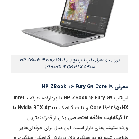
بررسی و معرفی لپ تاپ اچ پی HP ZBook 16 Fury G9 i9
12950HX 12 GB RTX A3000
معرفی HP ZBook 16 Fury G9 Core i9
لپ‌تاپ
HP ZBook 16 Fury G9
با پردازنده قدرتمند
Intel
Core i9-12950HX
و کارت گرافیک
Nvidia RTX A3000 با
12 گیگابایت حافظه اختصاصی
یکی از قدرتمندترین
ورک‌استیشن‌های بازار است. این مدل برای حرفه‌ای‌هایی
طراحی شده که به عملکرد بالا، پردازش گرافیکی سنگین، و