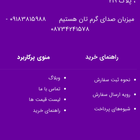
، پلاک 219
میزبان صدای گرم تان هستیم
09183815988
-
08734241578
راهنمای خرید
منوی پرکاربرد
وبلاگ
نحوه ثبت سفارش
تماس با ما
رویه ارسال سفارش
لیست قیمت ها
شیوه‌های پرداخت
راهنمای خرید