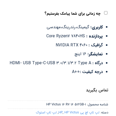
چه زمانی برای شما پیامک بفرستیم؟
کاربری:
گیمینگ،رندرینگ،مهندسی
پردازنده :
Core Ryzen7 7840HS
گرافیک :
NVIDIA RTX 4060
نمایشگر:
16 اینچ
درگاه :
HDMI- USB Type-C-USB 3.0/3.1/3.2 Type A
درجه کیفیت :
++A
تماس بگیرید
شناسه محصول:
HP Victus 16 R7 16 512GB-1
دسته:
لپ تاپ اچ پی HP
HP Victus
,
,
لپ تاپ استوک