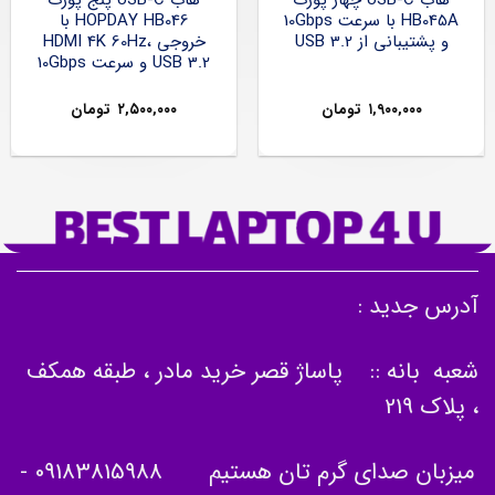
HB045A با سرعت 10Gbps
HOPDAY HB046 با
و پشتیبانی از USB 3.2
خروجی HDMI 4K 60Hz،
USB 3.2 و سرعت 10Gbps
۱,۹۰۰,۰۰۰
تومان
۲,۵۰۰,۰۰۰
تومان
آدرس جدید :
شعبه بانه :: پاساژ قصر خرید مادر ، طبقه همکف
، پلاک 219
میزبان صدای گرم تان هستیم
09183815988
-