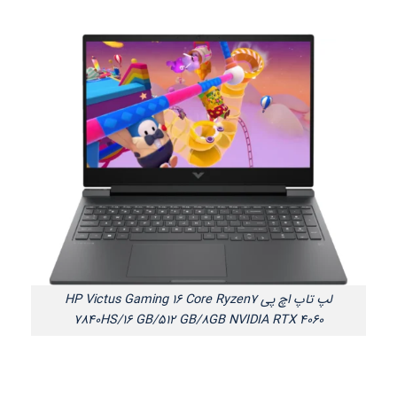
لپ تاپ اچ پی HP Victus Gaming 16 Core Ryzen7
7840HS/16 GB/512 GB/8GB NVIDIA RTX 4060