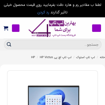
لطفا ب مقادیر رم و هارد دقت بفرمایید روی قیمت محصول خیلی
تاثیر گذارند
رد کردن
Ski
t
conten
جستجو
برای:
خانه
/
لپ تاپ استوک
/
لپ تاپ اچ پی HP
HP Victus
/