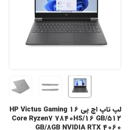
لپ تاپ اچ پی HP Victus Gaming 16
Core Ryzen7 7840HS/16 GB/512
GB/8GB NVIDIA RTX 4060