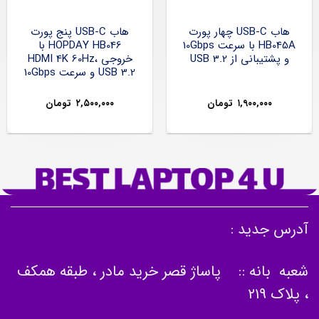
هاب USB-C چهار پورت
هاب USB-C پنج پورت
HB045A با سرعت 10Gbps
HOPDAY HB046 با
و پشتیبانی از USB 3.2
خروجی HDMI 4K 60Hz،
USB 3.2 و سرعت 10Gbps
۱,۹۰۰,۰۰۰
تومان
۲,۵۰۰,۰۰۰
تومان
آدرس جدید :
شعبه بانه :: پاساژ قصر خرید مادر ، طبقه همکف
، پلاک 219