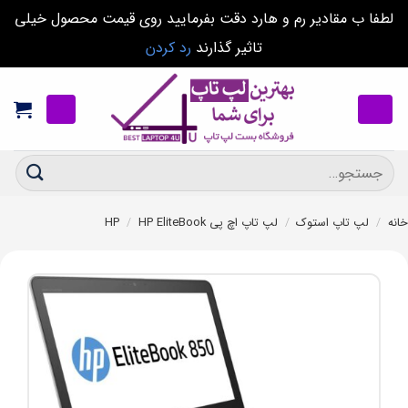
لطفا ب مقادیر رم و هارد دقت بفرمایید روی قیمت محصول خیلی
تاثیر گذارند
رد کردن
Ski
t
conten
جستجو
برای:
خانه
/
لپ تاپ استوک
/
لپ تاپ اچ پی HP
HP EliteBook
/