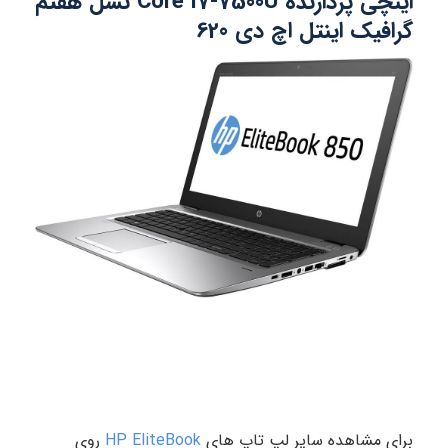
اینچی پردازنده Core i7-7500U نسل هفتم
گرافیک اینتل اچ دی 620
برای مشاهده سایر لپ تاپ های
HP EliteBook
روی