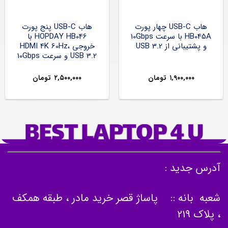
هاب USB-C چهار پورت
هاب USB-C پنج پورت
HB045A با سرعت 10Gbps
HOPDAY HB046 با
و پشتیبانی از USB 3.2
خروجی HDMI 4K 60Hz،
USB 3.2 و سرعت 10Gbps
۱,۹۰۰,۰۰۰
تومان
۲,۵۰۰,۰۰۰
تومان
آدرس جدید :
شعبه بانه :: پاساژ قصر خرید مادر ، طبقه همکف
، پلاک 219