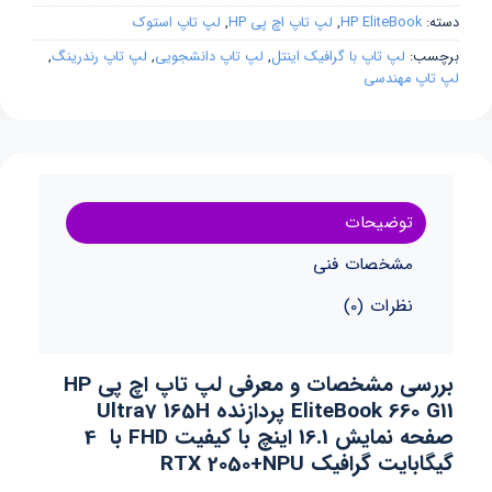
دسته:
HP EliteBook
,
لپ تاپ اچ پی HP
,
لپ تاپ استوک
برچسب:
لپ تاپ با گرافیک اینتل
,
لپ تاپ دانشجویی
,
لپ تاپ رندرینگ
,
لپ تاپ مهندسی
توضیحات
مشخصات فنی
نظرات (0)
بررسی مشخصات و معرفی لپ تاپ اچ پی HP
EliteBook 660 G11 پردازنده Ultra7 165H
صفحه نمایش 16.1 اینچ با کیفیت FHD با 4
گیگابایت گرافیک RTX 2050+NPU