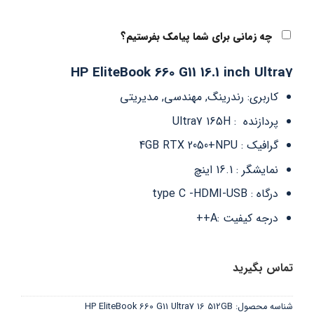
چه زمانی برای شما پیامک بفرستیم؟
HP EliteBook 660 G11 16.1 inch Ultra7
کاربری: رندرینگ, مهندسی, مدیریتی
پردازنده : Ultra7 165H
گرافیک : 4GB RTX 2050+NPU
نمایشگر : 16.1 اینچ
درگاه : type C -HDMI-USB
درجه کیفیت :A++
تماس بگیرید
شناسه محصول:
HP EliteBook 660 G11 Ultra7 16 512GB