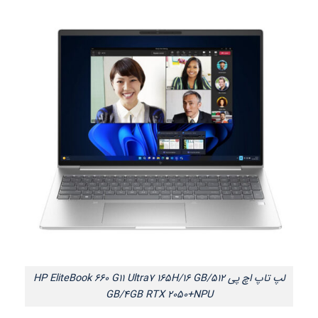
لپ تاپ اچ پی HP EliteBook 660 G11 Ultra7 165H/16 GB/512
GB/4GB RTX 2050+NPU