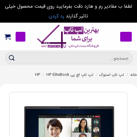
لطفا ب مقادیر رم و هارد دقت بفرمایید روی قیمت محصول خیلی
تاثیر گذارند
رد کردن
Ski
t
conten
جستجو
برای:
خانه
/
لپ تاپ استوک
/
لپ تاپ اچ پی HP
HP EliteBook
/