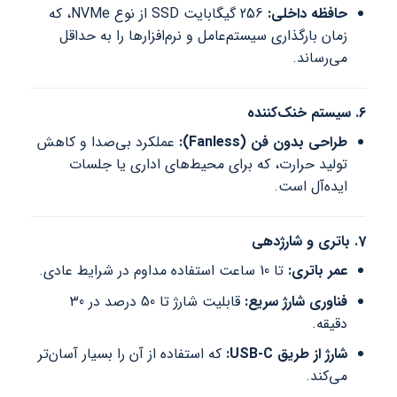
حافظه داخلی:
256 گیگابایت SSD از نوع NVMe، که
زمان بارگذاری سیستم‌عامل و نرم‌افزارها را به حداقل
می‌رساند.
6. سیستم خنک‌کننده
طراحی بدون فن (Fanless):
عملکرد بی‌صدا و کاهش
تولید حرارت، که برای محیط‌های اداری یا جلسات
ایده‌آل است.
7. باتری و شارژدهی
عمر باتری:
تا 10 ساعت استفاده مداوم در شرایط عادی.
فناوری شارژ سریع:
قابلیت شارژ تا 50 درصد در 30
دقیقه.
شارژ از طریق USB-C:
که استفاده از آن را بسیار آسان‌تر
می‌کند.