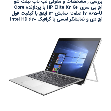
بررسی , مشخصات و معرفی لپ تاپ تبلت شو
اچ پی سری HP Elite X2 G4 با پردازنده Core
i7-8650U
صفحه نمایش 13 اینچ با کیفیت فول
اچ دی و نمایشگر لمسی با گرافیک 620 Intel HD