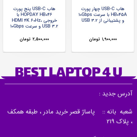
هاب USB-C چهار پورت
هاب USB-C پنج پورت
HB045A با سرعت 10Gbps
HOPDAY HB046 با
و پشتیبانی از USB 3.2
خروجی HDMI 4K 60Hz،
USB 3.2 و سرعت 10Gbps
۱,۹۰۰,۰۰۰
تومان
۲,۵۰۰,۰۰۰
تومان
آدرس جدید :
شعبه بانه :: پاساژ قصر خرید مادر ، طبقه همکف
، پلاک 219