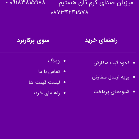
میزبان صدای گرم تان هستیم
09183815988
-
08734241578
راهنمای خرید
منوی پرکاربرد
وبلاگ
نحوه ثبت سفارش
تماس با ما
رویه ارسال سفارش
لیست قیمت ها
شیوه‌های پرداخت
راهنمای خرید