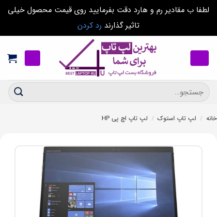
لطفا ب مقادیر رم و هارد دقت بفرمایید روی قیمت محصول خیلی
تاثیر گذارند
رد کردن
Ski
t
conten
جستجو
برای:
خانه
/
لپ تاپ استوک
/
لپ تاپ اچ پی HP