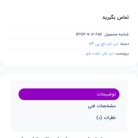
تماس بگیرید
شناسه محصول:
X2G4 i7 16-256
دسته:
لپ تاپ اچ پی HP
برچسب:
لپ تاپ تبلت شو
توضیحات
مشخصات فنی
نظرات (0)