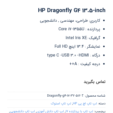
HP Dragonfly G4 13.5-inch
کاربری: طراحی، مهندسی , دانشجویی
پردازنده : Core i7-1355U
گرافیک :Intel Iris XE
نمایشگر : 13.4 اینچ Full HD
درگاه : type C -USB 3.0 -HDMI
درجه کیفیت : A++
تماس بگیرید
شناسه محصول:
Dragonfly-g4-i7-32-512-T
دسته:
لپ تاپ اچ پی HP
,
لپ تاپ استوک
برچسب:
لپ تاپ با پردازنده i7
,
لپ تاپ دانش آموزی
,
لپ تاپ دانشجویی
,