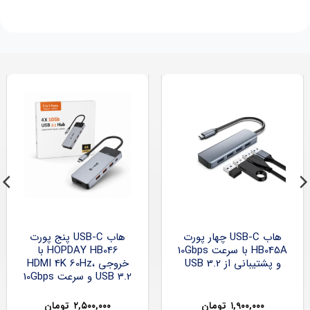
هاب USB-C چهار پورت
هاب USB-C پنج پورت
HB045A با سرعت 10Gbps
HOPDAY HB046 با
و پشتیبانی از USB 3.2
خروجی HDMI 4K 60Hz،
USB 3.2 و سرعت 10Gbps
۱,۹۰۰,۰۰۰
تومان
۲,۵۰۰,۰۰۰
تومان