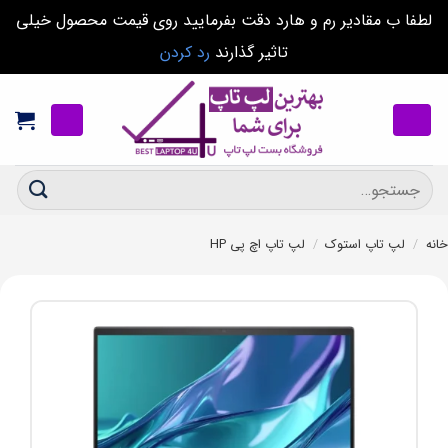
لطفا ب مقادیر رم و هارد دقت بفرمایید روی قیمت محصول خیلی
تاثیر گذارند
رد کردن
Ski
t
conten
جستجو
برای:
خانه
/
لپ تاپ استوک
/
لپ تاپ اچ پی HP