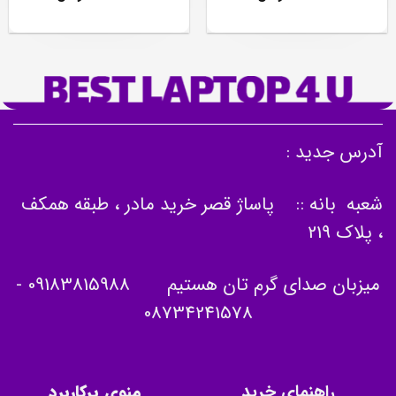
آدرس جدید :
شعبه بانه :: پاساژ قصر خرید مادر ، طبقه همکف
، پلاک 219
میزبان صدای گرم تان هستیم
09183815988
-
08734241578
راهنمای خرید
منوی پرکاربرد