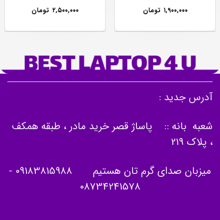
۱,۹۰۰,۰۰۰
تومان
۲,۵۰۰,۰۰۰
تومان
آدرس جدید :
شعبه بانه :: پاساژ قصر خرید مادر ، طبقه همکف
، پلاک 219
میزبان صدای گرم تان هستیم
09183815988
-
08734241578