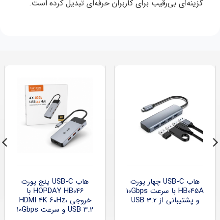
گزینه‌ای بی‌رقیب برای کاربران حرفه‌ای تبدیل کرده است.
هاب USB-C چهار پورت
هاب USB-C پنج پورت
HB045A با سرعت 10Gbps
HOPDAY HB046 با
و پشتیبانی از USB 3.2
خروجی HDMI 4K 60Hz،
USB 3.2 و سرعت 10Gbps