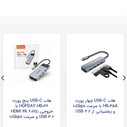
هاب USB-C چهار پورت
هاب USB-C پنج پورت
HB045A با سرعت 10Gbps
HOPDAY HB046 با
و پشتیبانی از USB 3.2
خروجی HDMI 4K 60Hz،
USB 3.2 و سرعت 10Gbps