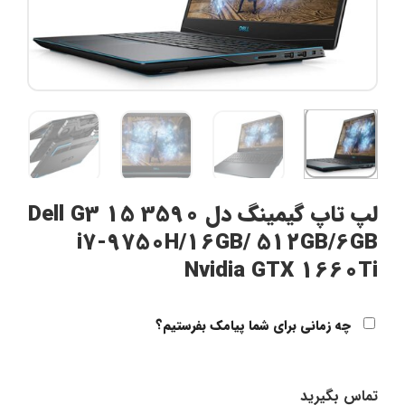
لپ تاپ گیمینگ دل Dell G3 15 3590
i7-9750H/16GB/ 512GB/6GB
Nvidia GTX 1660Ti
چه زمانی برای شما پیامک بفرستیم؟
تماس بگیرید