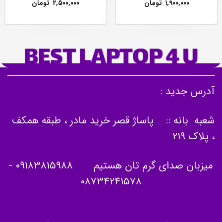
۱,۹۰۰,۰۰۰
تومان
۲,۵۰۰,۰۰۰
تومان
آدرس جدید :
شعبه بانه :: پاساژ قصر خرید مادر ، طبقه همکف
، پلاک 219
میزبان صدای گرم تان هستیم
09183815988
-
08734241578