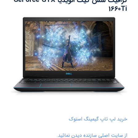
گرافیک شش گیگ انویدیا GeForce GTX
1660Ti
خرید لپ تاپ گیمینگ استوک
از سایت اصلی سازنده دیدن نمائید.