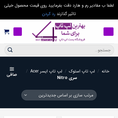
لطفا ب مقادیر رم و هارد دقت بفرمایید روی قیمت محصول خیلی
تاثیر گذارند
رد کردن
Ski
t
conten
جستجو
برای:
خانه
/
لپ تاپ استوک
/
لپ تاپ ایسر Acer
/
صافی
سری Nitro