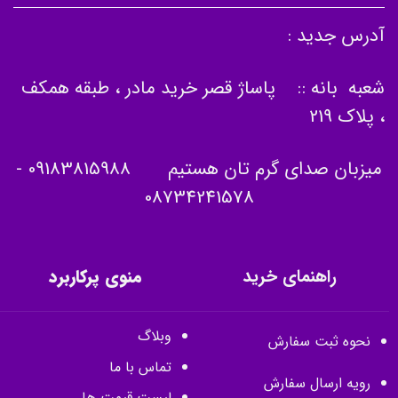
آدرس جدید :
شعبه بانه :: پاساژ قصر خرید مادر ، طبقه همکف
، پلاک 219
میزبان صدای گرم تان هستیم
09183815988
-
08734241578
راهنمای خرید
منوی پرکاربرد
وبلاگ
نحوه ثبت سفارش
تماس با ما
رویه ارسال سفارش
لیست قیمت ها