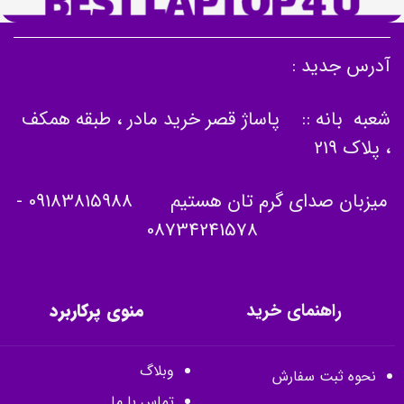
آدرس جدید :
شعبه بانه :: پاساژ قصر خرید مادر ، طبقه همکف
، پلاک 219
میزبان صدای گرم تان هستیم
09183815988
-
08734241578
راهنمای خرید
منوی پرکاربرد
وبلاگ
نحوه ثبت سفارش
تماس با ما