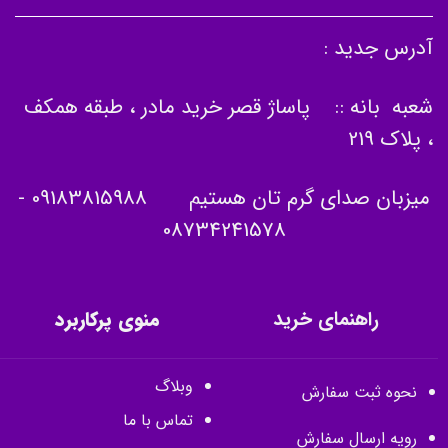
آدرس جدید :
شعبه بانه :: پاساژ قصر خرید مادر ، طبقه همکف
، پلاک 219
میزبان صدای گرم تان هستیم
09183815988
-
08734241578
راهنمای خرید
منوی پرکاربرد
وبلاگ
نحوه ثبت سفارش
تماس با ما
رویه ارسال سفارش