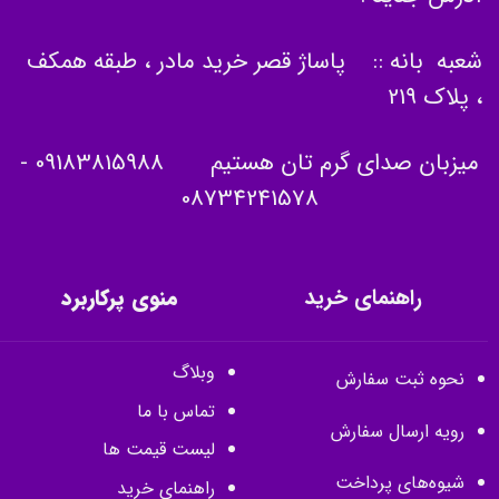
شعبه بانه :: پاساژ قصر خرید مادر ، طبقه همکف
، پلاک 219
میزبان صدای گرم تان هستیم
09183815988
-
08734241578
راهنمای خرید
منوی پرکاربرد
وبلاگ
نحوه ثبت سفارش
تماس با ما
رویه ارسال سفارش
لیست قیمت ها
شیوه‌های پرداخت
راهنمای خرید