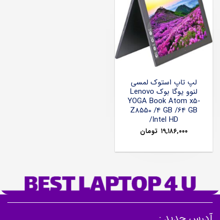
لپ تاپ استوک لمسی
لنوو یوگا بوک Lenovo
YOGA Book Atom x5-
Z8550 /4 GB /64 GB
/Intel HD
۱۹,۱۸۶,۰۰۰
تومان
آدرس جدید :