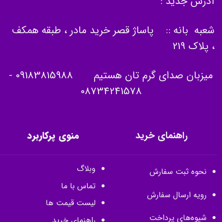
آدرس جدید :
شعبه بانه :: پاساژ قصر خرید مادر ، طبقه همکف
، پلاک 219
میزبان صدای گرم تان هستیم
09183815988
-
08734241578
راهنمای خرید
منوی پرکاربرد
وبلاگ
نحوه ثبت سفارش
تماس با ما
رویه ارسال سفارش
لیست قیمت ها
شیوه‌های پرداخت
راهنمای خرید