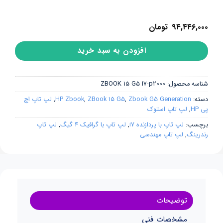
۹۴,۴۴۶,۰۰۰
تومان
افزودن به سبد خرید
شناسه محصول:
ZBOOK 15 G5 i7-p2000
دسته:
Zbook G5 Generation
,
ZBook 15 G5
,
HP Zbook
,
لپ تاپ اچ
پی HP
,
لپ تاپ استوک
برچسب:
لپ تاپ با پردازنده i7
,
لپ تاپ با گرافیک 4 گیگ
,
لپ تاپ
رندرینگ
,
لپ تاپ مهندسی
توضیحات
مشخصات فنی