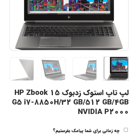
لپ تاپ استوک زدبوک HP Zbook 15
G5 i7-8850H/32 GB/512 GB/4GB
NVIDIA P2000
چه زمانی برای شما پیامک بفرستیم؟