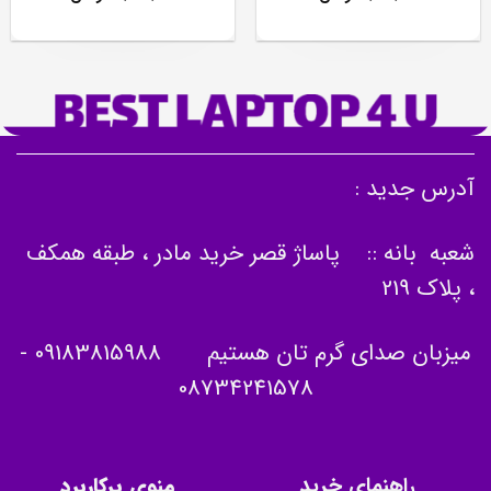
آدرس جدید :
شعبه بانه :: پاساژ قصر خرید مادر ، طبقه همکف
، پلاک 219
میزبان صدای گرم تان هستیم
09183815988
-
08734241578
راهنمای خرید
منوی پرکاربرد