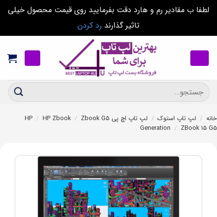
لطفا ب مقادیر رم و هارد دقت بفرمایید روی قیمت محصول خیلی
تاثیر گذارند
رد کردن
Sk
conte
جستجو
برای:
ه
/
لپ تاپ استوک
/
لپ تاپ اچ پی HP
Zbook G5
/
HP Zbook
/
Generation
/
ZBook 15