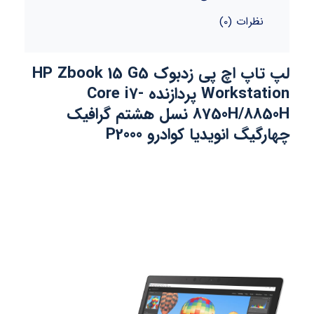
نظرات (0)
لپ تاپ اچ پی زدبوک HP Zbook 15 G5
Workstation پردازنده Core i7-
8750H/8850H نسل هشتم گرافیک
چهارگیگ انویدیا کوادرو P2000