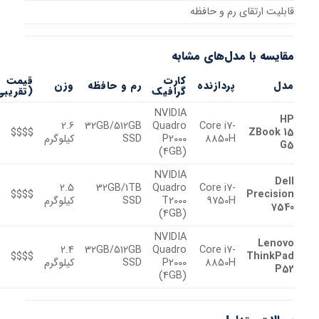
قابلیت ارتقای رم و حافظه
مقایسه با مدل‌های مشابه
کارت
قیمت
مدل
پردازنده
رم و حافظه
وزن
گرافیک
(تقریبی)
NVIDIA
HP
2.6
32GB/512GB
Quadro
Core i7-
$$$$
ZBook 15
8850H
P2000
SSD
کیلوگرم
G5
(4GB)
NVIDIA
Dell
2.5
32GB/1TB
Quadro
Core i7-
$$$$
Precision
9750H
T2000
SSD
کیلوگرم
7540
(4GB)
NVIDIA
Lenovo
2.4
32GB/512GB
Quadro
Core i7-
$$$$
ThinkPad
8850H
P2000
SSD
کیلوگرم
P52
(4GB)