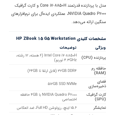
مدل با پردازنده قدرتمند Core i7-8850H و کارت گرافیک
NVIDIA Quadro P2000، عملکردی ایده‌آل برای نرم‌افزارهای
سنگین ارائه می‌دهد.
مشخصات کلیدی HP ZBook 15 G5 Workstation
ویژگی
توضیحات
Intel Core i7-8850H (6 هسته، 12 رشته،
پردازنده (CPU)
4.3GHz توربو)
حافظه رم
32GB DDR4 (قابل ارتقا تا 64GB)
(RAM)
فضای
512GB SSD NVMe
ذخیره‌سازی
کارت گرافیک
NVIDIA Quadro P2000 با 4GB حافظه
(GPU)
اختصاصی
نمایشگر
15.6 اینچ، رزولوشن Full HD، ضد انعکاس