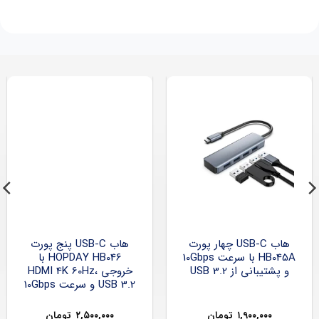
هاب USB-C چهار پورت
هاب USB-C پنج پورت
HB045A با سرعت 10Gbps
HOPDAY HB046 با
و پشتیبانی از USB 3.2
خروجی HDMI 4K 60Hz،
USB 3.2 و سرعت 10Gbps
۱,۹۰۰,۰۰۰
تومان
۲,۵۰۰,۰۰۰
تومان