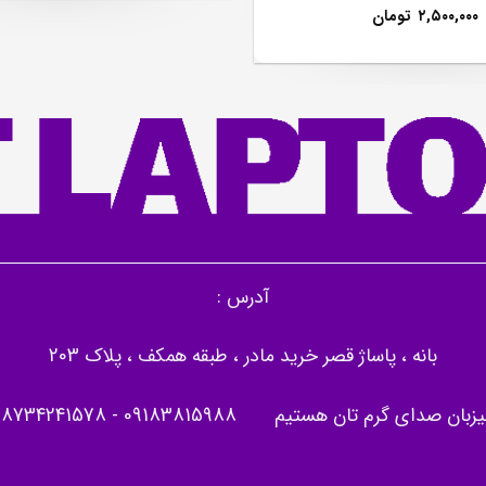
۲,۵۰۰,۰۰۰
تومان
آدرس :
بانه ، پاساژ قصر خرید مادر ، طبقه همکف ، پلاک 203
یزبان صدای گرم تان هستیم
09183815988
-
08734241578