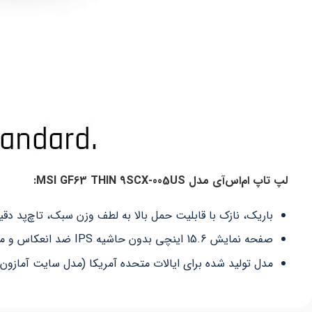
لپ تاپ ام‌اس‌آی مدل MSI GF63 THIN 9SCX-005US:
باریک، نازک با قابلیت حمل بالا به لطف وزن سبک، تاچ‌پد دقی
صفحه نمایش 15.6 اینچی بدون حاشیه IPS ضد انعکاس و مات
مدل تولید شده برای ایالات متحده آمریکا (مدل سایت آمازون)، دارای وی