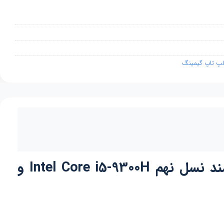
پ تاپ گیمینگ
لپ تاپ ام‌اس‌آی مدل MSI GF63 THIN 9SCX-005US پردازنده مرکزی قدرتمند نسل نهم Intel Core i5-9300H و