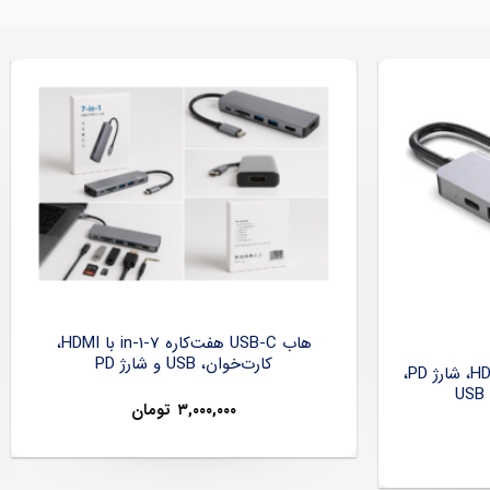
هاب USB-C هفت‌کاره 7-in-1 با HDMI،
کارت‌خوان، USB و شارژ PD
هاب USB-C شش‌کاره با HDMI 4K، شارژ PD،
۳,۰۰۰,۰۰۰
تومان