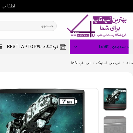
لطفا ب 
Ski
t
جستجو
برای:
conten
دسته‌بندی کالاها
فروشگاه BESTLAPTOP4U
خانه
/
لپ تاپ استوک
/
لپ تاپ MSI