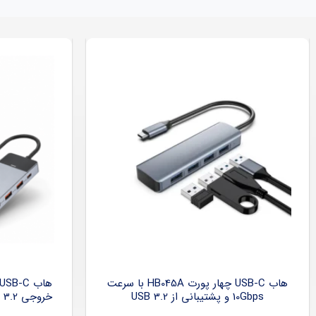
هاب USB-C چهار پورت HB045A با سرعت
10Gbps و پشتیبانی از USB 3.2