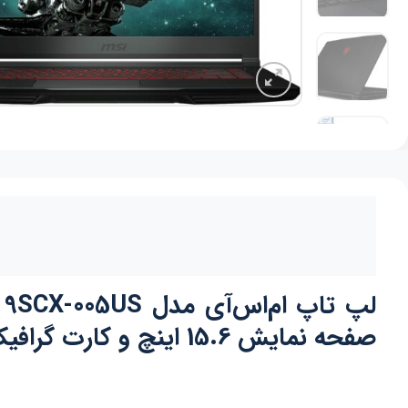
صفحه نمایش 15.6 اینچ و کارت گرافیک 4 گیگ GTX 1650 Max-Q