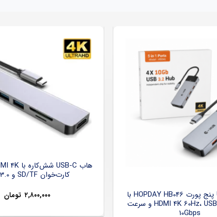
کارت‌خوان SD/TF و USB 3.0
هاب USB-C پنج پورت HOPDAY HB046 با
۲,۸۰۰,۰۰۰
تومان
خروجی HDMI 4K 60Hz، USB 3.2 و سرعت
10Gbps