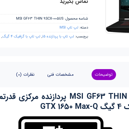
تماس بگیرید
شناسه محصول:
MSI GF63 THIN 9SCX-005US
دسته:
لپ تاپ MSI
برچسب:
لپ تاپ با پردازنده i5
,
لپ تاپ با گرافیک 4 گیگ
,
ل
توضیحات
مشخصات فنی
نظرات (0)