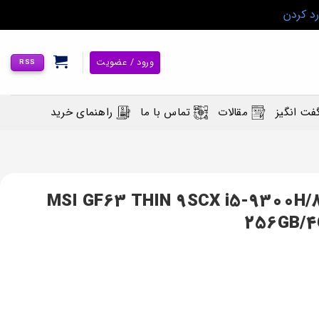
رد کردن
ورود / عضویت
RSS
فت انگیز
مقالات
تماس با ما
راهنمای خرید
 گیمینگ MSI مدل MSI GF63 THIN 9SCX i5-9300H/8GB/
256GB/4