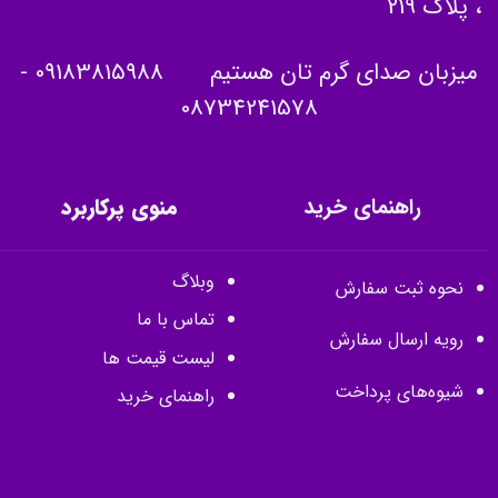
، پلاک 219
میزبان صدای گرم تان هستیم
09183815988
-
08734241578
راهنمای خرید
منوی پرکاربرد
وبلاگ
نحوه ثبت سفارش
تماس با ما
رویه ارسال سفارش
لیست قیمت ها
شیوه‌های پرداخت
راهنمای خرید