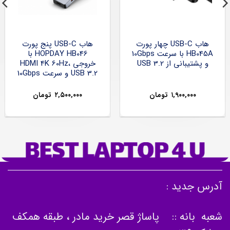
هاب USB-C چهار پورت
هاب USB-C پنج پورت
HB045A با سرعت 10Gbps
HOPDAY HB046 با
و پشتیبانی از USB 3.2
خروجی HDMI 4K 60Hz،
USB 3.2 و سرعت 10Gbps
۱,۹۰۰,۰۰۰
تومان
۲,۵۰۰,۰۰۰
تومان
آدرس جدید :
شعبه بانه :: پاساژ قصر خرید مادر ، طبقه همکف