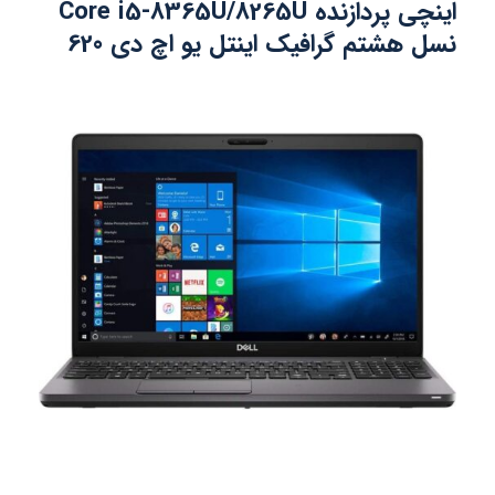
اینچی پردازنده Core i5-8365U/8265U
نسل هشتم گرافیک اینتل یو اچ دی 620