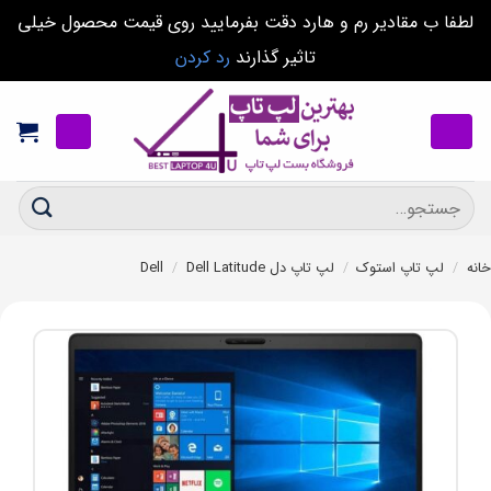
لطفا ب مقادیر رم و هارد دقت بفرمایید روی قیمت محصول خیلی
تاثیر گذارند
رد کردن
Ski
t
conten
جستجو
برای:
خانه
/
لپ تاپ استوک
/
لپ تاپ دل Dell
Dell Latitude
/