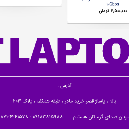
10Gbps
۲,۵۰۰,۰۰۰
تومان
آدرس :
بانه ، پاساژ قصر خرید مادر ، طبقه همکف ، پلاک 203
یزبان صدای گرم تان هستیم
09183815988
-
08734241578