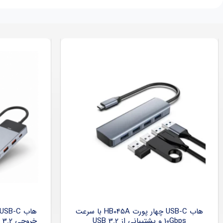
هاب USB-C چهار پورت HB045A با سرعت
10Gbps و پشتیبانی از USB 3.2