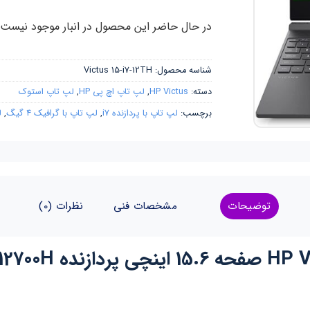
در حال حاضر این محصول در انبار موجود نیست
شناسه محصول:
Victus 15-i7-12TH
دسته:
HP Victus
,
لپ تاپ اچ پی HP
,
لپ تاپ استوک
برچسب:
لپ تاپ با پردازنده i7
,
لپ تاپ با گرافیک 4 گیگ
,
ل
توضیحات
مشخصات فنی
نظرات (0)