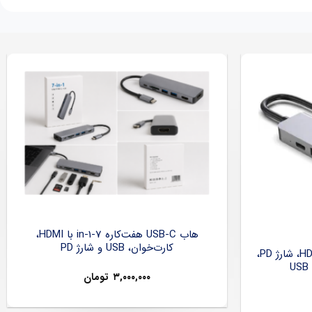
هاب USB-C هفت‌کاره 7-in-1 با HDMI،
کارت‌خوان، USB و شارژ PD
هاب USB-C شش‌کاره با HDMI 4K، شارژ PD،
۳,۰۰۰,۰۰۰
تومان