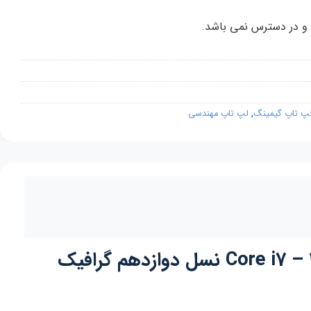
 و در دسترس نمی باشد.
پ تاپ گیمینگ
,
لپ تاپ مهندسی
لپ تاپ گیمینگ الترابوک دل HP Victus 15 صفحه 15.6 اینچی پردازنده Core i7 – 12700H نسل دوازدهم گرافیک