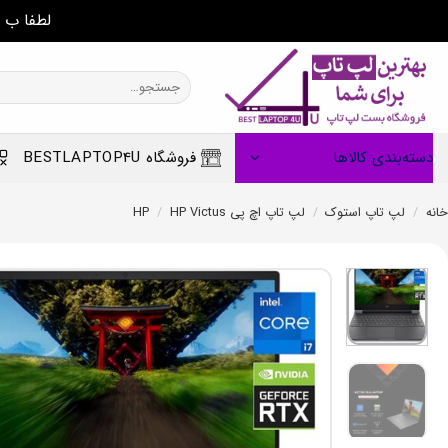
لطفا ب 
Ski
t
جستجو
برای:
conten
دسته‌بندی کالاها
فروشگاه BESTLAPTOP4U
خانه
/
لپ تاپ استوک
/
لپ تاپ اچ پی HP
HP Victus
/