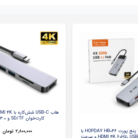
کارت‌خوان SD/TF و USB 3.0
هاب USB-C پنج پورت HOPDAY HB046 با
۲,۸۰۰,۰۰۰
تومان
خروجی HDMI 4K 60Hz، USB 3.2 و سرعت