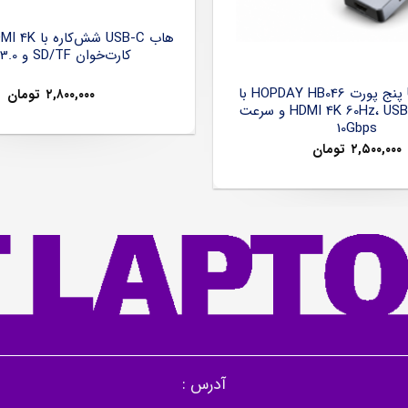
کارت‌خوان SD/TF و USB 3.0
هاب USB-C پنج پورت HOPDAY HB046 با
۲,۸۰۰,۰۰۰
تومان
خروجی HDMI 4K 60Hz، USB 3.2 و سرعت
10Gbps
۲,۵۰۰,۰۰۰
تومان
آدرس :