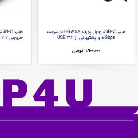
هاب USB-C چهار پورت HB045A با سرعت
10Gbps و پشتیبانی از USB 3.2
۱,۹۰۰,۰۰۰
تومان