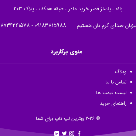
بانه ، پاساژ قصر خرید مادر ، طبقه همکف ، پلاک 203
یزبان صدای گرم تان هستیم
09183815988
-
08734241578
منوی پرکاربرد
وبلاگ
تماس با ما
لیست قیمت ها
راهنمای خرید
© 2026 بهترین لپ تاپ برای شما