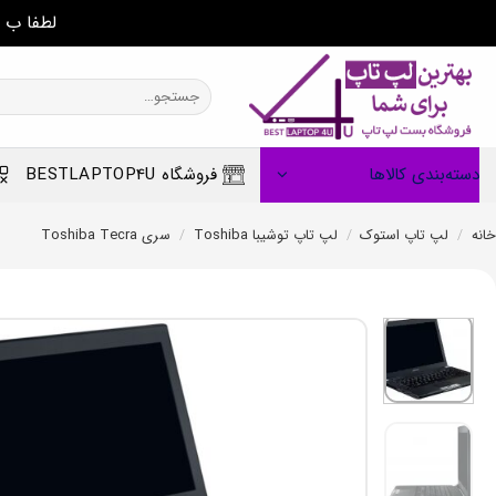
لطفا ب 
Ski
t
جستجو
برای:
conten
دسته‌بندی کالاها
فروشگاه BESTLAPTOP4U
خانه
/
لپ تاپ استوک
/
لپ تاپ توشیبا Toshiba
/
سری Toshiba Tecra