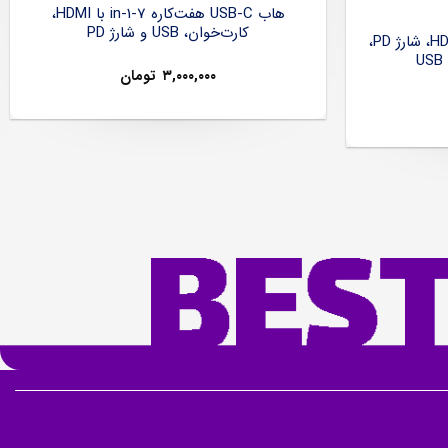
هاب USB-C هفت‌کاره 7-in-1 با HDMI،
کارت‌خوان، USB و شارژ PD
هاب USB-C شش‌کاره با HDMI 4K، شارژ PD،
۳,۰۰۰,۰۰۰
تومان