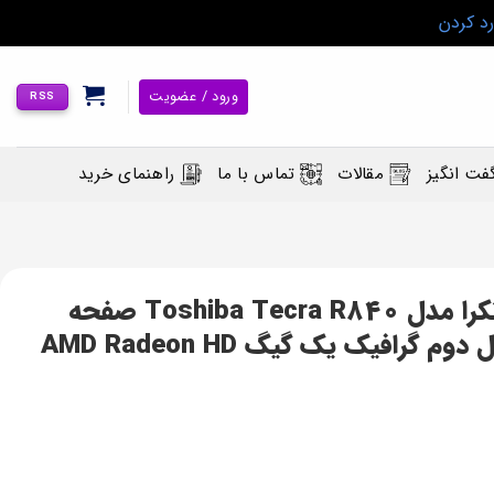
رد کردن
ورود / عضویت
RSS
فت انگیز
مقالات
تماس با ما
راهنمای خرید
لپ تاپ استوک اروپایی توشیبا تکرا مدل Toshiba Tecra R840 صفحه