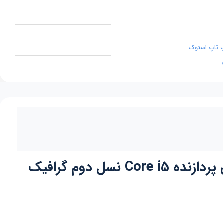
 تاپ استوک
لپ تاپ استوک اروپایی توشیبا تکرا مدل Toshiba Tecra R840 صفحه 14 اینچی پردازنده Core i5 نسل دوم گرافیک