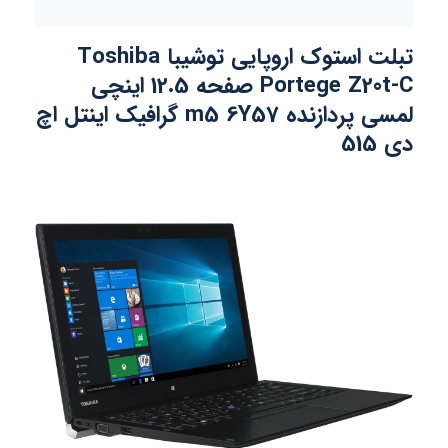
تبلت استوک اروپایی توشیبا Toshiba
Portege Z20t-C صفحه 12.5 اینچی
لمسی پردازنده m5 6Y57 گرافیک اینتل اچ
دی 515