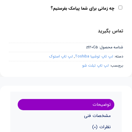
چه زمانی برای شما پیامک بفرستیم؟
تماس بگیرید
شناسه محصول:
zt20C5
دسته:
لپ تاپ توشیبا Toshiba
,
لپ تاپ استوک
برچسب:
لپ تاپ تبلت شو
توضیحات
مشخصات فنی
نظرات (0)