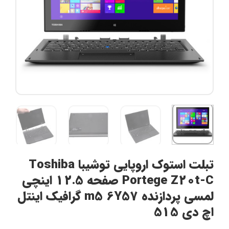
تبلت استوک اروپایی توشیبا Toshiba
Portege Z20t-C صفحه 12.5 اینچی
لمسی پردازنده m5 6Y57 گرافیک اینتل
اچ دی 515