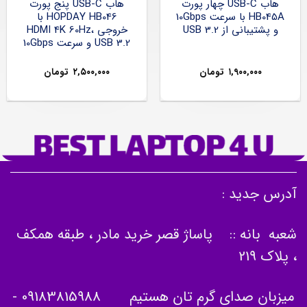
هاب USB-C چهار پورت
هاب USB-C پنج پورت
HB045A با سرعت 10Gbps
HOPDAY HB046 با
و پشتیبانی از USB 3.2
خروجی HDMI 4K 60Hz،
USB 3.2 و سرعت 10Gbps
۱,۹۰۰,۰۰۰
تومان
۲,۵۰۰,۰۰۰
تومان
آدرس جدید :
شعبه بانه :: پاساژ قصر خرید مادر ، طبقه همکف
، پلاک 219
میزبان صدای گرم تان هستیم
09183815988
-