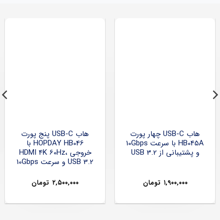
هاب USB-C چهار پورت
هاب USB-C پنج پورت
HB045A با سرعت 10Gbps
HOPDAY HB046 با
و پشتیبانی از USB 3.2
خروجی HDMI 4K 60Hz،
USB 3.2 و سرعت 10Gbps
۱,۹۰۰,۰۰۰
تومان
۲,۵۰۰,۰۰۰
تومان