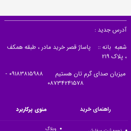
آدرس جدید :
شعبه بانه :: پاساژ قصر خرید مادر ، طبقه همکف
، پلاک 219
میزبان صدای گرم تان هستیم
09183815988
-
08734241578
راهنمای خرید
منوی پرکاربرد
وبلاگ
نحوه ثبت سفارش