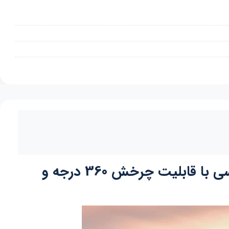
لپ تاپ استوک اروپایی لنوو یوگا Lenovo Yoga 7i 14 صفحه نمایش 14 اینچ لمسی با قابلیت چرخش 360 درجه و