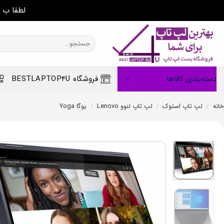
لطفا ب 
Ski
t
جستجو
برای:
conten
دسته‌بندی کالاها
فروشگاه BESTLAPTOP4U
خانه
/
لپ تاپ استوک
/
لپ تاپ لنوو Lenovo
/
یوگا Yoga