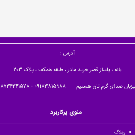
آدرس :
بانه ، پاساژ قصر خرید مادر ، طبقه همکف ، پلاک 203
یزبان صدای گرم تان هستیم
09183815988
-
08734241578
منوی پرکاربرد
وبلاگ