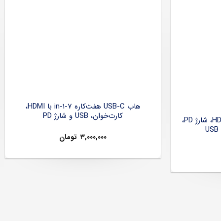
هاب USB-C هفت‌کاره 7-in-1 با HDMI،
کارت‌خوان، USB و شارژ PD
هاب USB-C شش‌کاره با HDMI 4K، شارژ PD،
۳,۰۰۰,۰۰۰
تومان