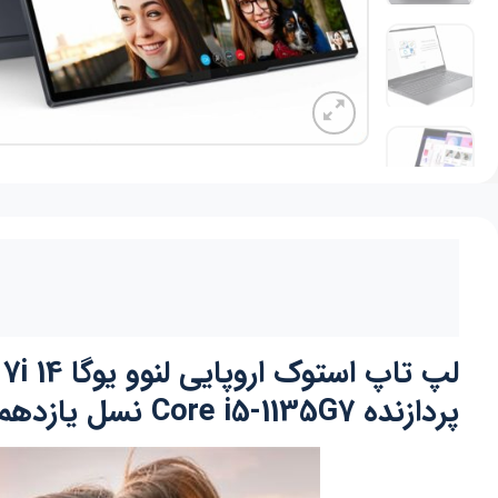
پردازنده Core i5-1135G7 نسل یازدهم گرافیک اینتل iris xe