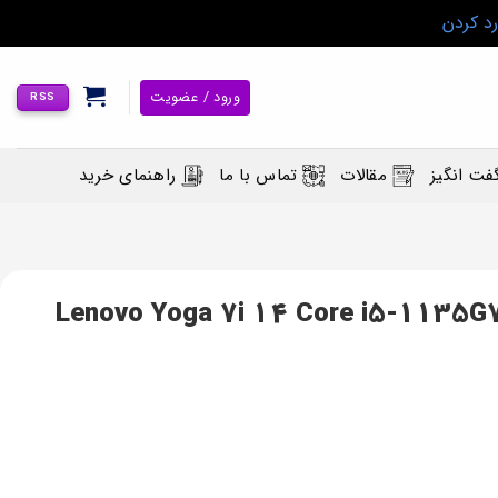
رد کردن
ورود / عضویت
RSS
فت انگیز
مقالات
تماس با ما
راهنمای خرید
 یوگا مدل Lenovo Yoga 7i 14 Core i5-1135G7/12GB/