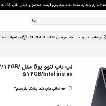
مقادیر رم و هارد دقت بفرمایید روی قیمت محصول خیلی تاثیر گذارند
براساس کاربرد
قلم سرفیس SURFACE PEN
پیشنهادات شگ
لپ تاپ لنوو
512GB/Intel iris xe
چه زمانی برای شما پیامک بفرستیم؟