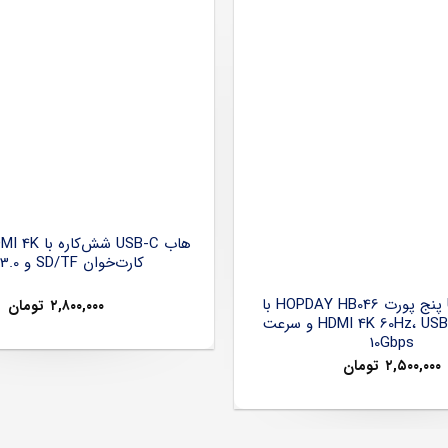
کارت‌خوان SD/TF و USB 3.0
هاب USB-C پنج پورت HOPDAY HB046 با
۲,۸۰۰,۰۰۰
تومان
خروجی HDMI 4K 60Hz، USB 3.2 و سرعت
10Gbps
۲,۵۰۰,۰۰۰
تومان