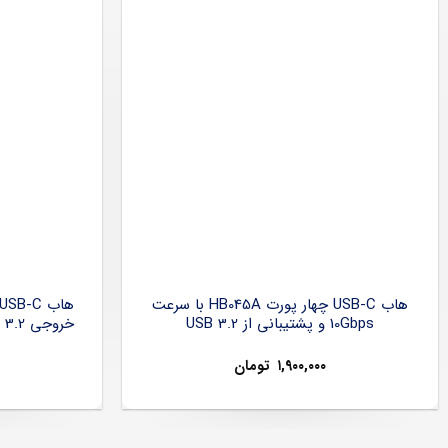
هاب USB-C چهار پورت HB045A با سرعت
10Gbps و پشتیبانی از USB 3.2
۱,۹۰۰,۰۰۰
تومان