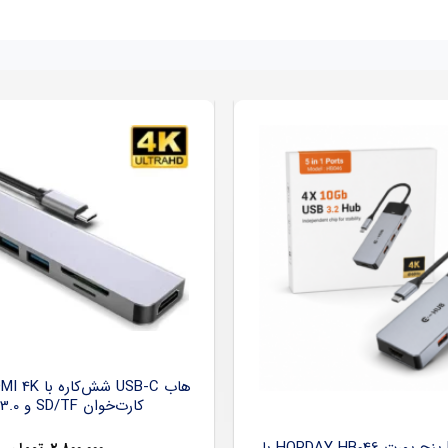
کارت‌خوان SD/TF و USB 3.0
هاب USB-C پنج پورت HOPDAY HB046 با