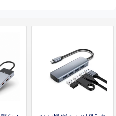
هاب USB-C چهار پورت HB045A با سرعت