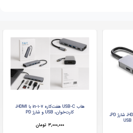
هاب USB-C هفت‌کاره 7-in-1 با HDMI،
کارت‌خوان، USB و شارژ PD
هاب USB-C شش‌کاره با HDMI 4K، شارژ PD،
۳,۰۰۰,۰۰۰
تومان