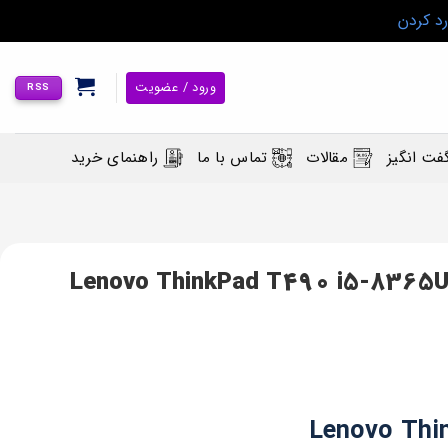
رد کردن
ورود / عضویت
RSS
فت انگیز
مقالات
تماس با ما
راهنمای خرید
 استوک لمسی لنوو ‎Lenovo ThinkPad T490 i5-8365U/16
‎Lenovo Thi