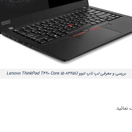
بررسی و معرفی لپ تاپ لنوو ‎Lenovo ThinkPad T490 Core i5-8365U
نمائید.