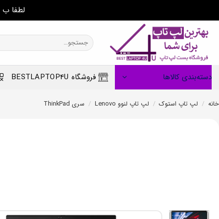
لطفا ب 
Ski
t
جستجو
برای:
conten
دسته‌بندی کالاها
فروشگاه BESTLAPTOP4U
خانه
/
لپ تاپ استوک
/
لپ تاپ لنوو Lenovo
/
سری ThinkPad