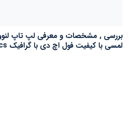
بررسی , مشخصات و معرفی لپ تاپ لنوو ‎Lenovo ThinkPad T490 با پردازنده re i5-8365U
لمسی با کیفیت فول اچ دی با گرافیک ‎Intel UHD Graphics