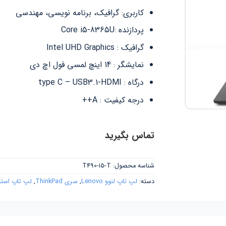
کاربری: گرافیک، برنامه نویسی، مهندسی
پردازنده :Core i5-8365U
گرافیک : ‎Intel UHD Graphics
نمایشگر : 14 اینچ لمسی فول اچ دی
درگاه : type C – USB3.1-HDMI
درجه کیفیت : A++
تماس بگیرید
شناسه محصول:
T490-i5-T
دسته:
لپ تاپ لنوو Lenovo
,
سری ThinkPad
,
لپ تاپ است