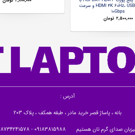
۲,۸۰۰,۰۰۰
تومان
خروجی HDMI 4K 60Hz، USB 3.2 و سرعت
10Gbps
۲,۵۰۰,۰۰۰
تومان
آدرس :
بانه ، پاساژ قصر خرید مادر ، طبقه همکف ، پلاک 203
یزبان صدای گرم تان هستیم
09183815988
-
08734241578