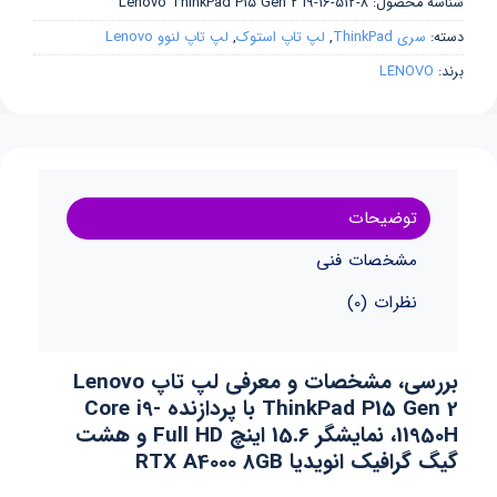
شناسه محصول:
Lenovo ThinkPad P15 Gen 2 i9-16-512-8
دسته:
سری ThinkPad
,
لپ تاپ استوک
,
لپ تاپ لنوو Lenovo
برند:
LENOVO
توضیحات
مشخصات فنی
نظرات (0)
بررسی، مشخصات و معرفی لپ تاپ Lenovo
ThinkPad P15 Gen 2 با پردازنده Core i9-
11950H، نمایشگر 15.6 اینچ Full HD و هشت
گیگ گرافیک انویدیا RTX A4000 8GB