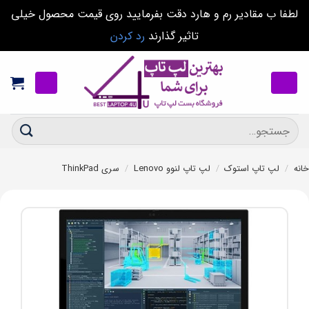
لطفا ب مقادیر رم و هارد دقت بفرمایید روی قیمت محصول خیلی
تاثیر گذارند
رد کردن
Ski
t
conten
جستجو
برای:
خانه
/
لپ تاپ استوک
/
لپ تاپ لنوو Lenovo
/
سری ThinkPad