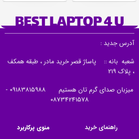
آدرس جدید :
شعبه بانه :: پاساژ قصر خرید مادر ، طبقه همکف
، پلاک 219
میزبان صدای گرم تان هستیم
09183815988
-
08734241578
راهنمای خرید
منوی پرکاربرد