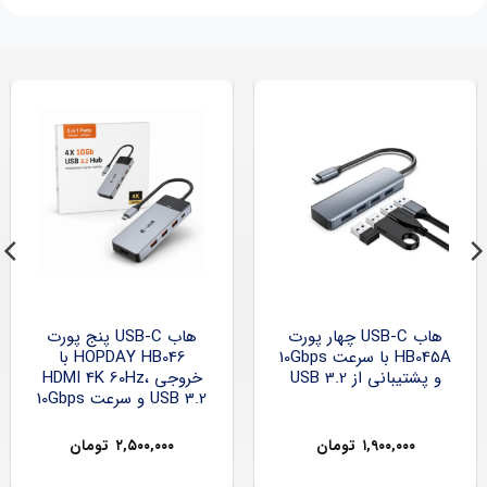
هاب USB-C چهار پورت
هاب USB-C پنج پورت
HB045A با سرعت 10Gbps
HOPDAY HB046 با
و پشتیبانی از USB 3.2
خروجی HDMI 4K 60Hz،
USB 3.2 و سرعت 10Gbps
۱,۹۰۰,۰۰۰
تومان
۲,۵۰۰,۰۰۰
تومان