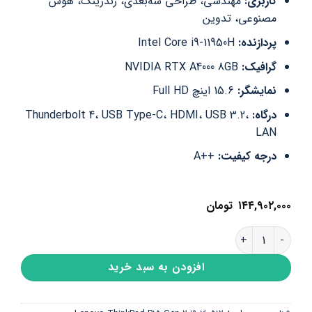
کاربری:
مهندسی، طراحی سه‌بعدی، رندرینگ، هوش
مصنوعی، تدوین
پردازنده:
Intel Core i9-11950H
گرافیک:
NVIDIA RTX A4000 8GB
نمایشگر:
15.6 اینچ Full HD
درگاه:
Thunderbolt 4، USB Type-C، HDMI، USB 3.2،
LAN
درجه کیفیت:
++A
۱۴۴,۹۰۲,۰۰۰
تومان
لپ تاپ استوک لنوو Lenovo ThinkPad P15 Gen 2 i9-11950H /16 GB /512 GB /8GB NVIDIA RTX A4000 عدد
افزودن به سبد خرید