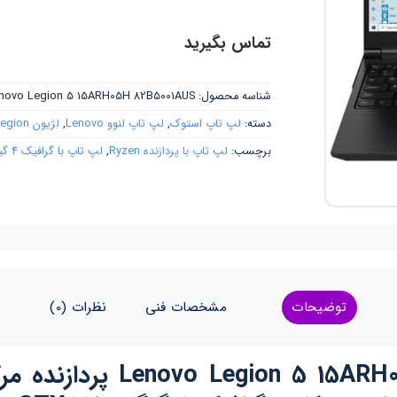
تماس بگیرید
شناسه محصول:
novo Legion 5 15ARH05H 82B5001AUS
دسته:
لپ تاپ استوک
,
لپ تاپ لنوو Lenovo
,
لژیون Legion
برچسب:
لپ تاپ با پردازنده Ryzen
,
لپ تاپ با گرافیک 4 گیگ
توضیحات
مشخصات فنی
نظرات (0)