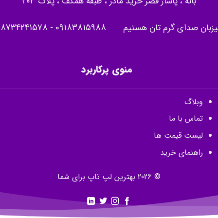
بانه ، پاساژ قصر خرید مادر ، طبقه همکف ، پلاک 203
یزبان صدای گرم تان هستیم
09183815988
-
08734241578
منوی پرکاربرد
وبلاگ
تماس با ما
لیست قیمت ها
راهنمای خرید
© 2026 بهترین لپ تاپ برای شما