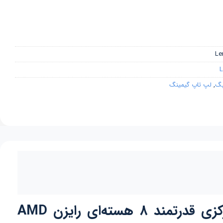
Le
,
لپ تاپ گیمینگ
لپ تاپ لنوو مدل Lenovo Legion 5 15ARH05H 82B5001AUS پردازنده مرکزی قدرتمند 8 هسته‌ای رایزن AMD