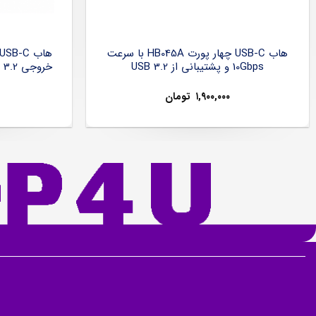
هاب USB-C چهار پورت HB045A با سرعت
10Gbps و پشتیبانی از USB 3.2
۱,۹۰۰,۰۰۰
تومان