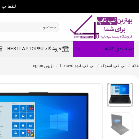
لطفا ب 
Ski
t
جستجو
برای:
conten
دسته‌بندی کالاها
فروشگاه BESTLAPTOP4U
خانه
/
لپ تاپ استوک
/
لپ تاپ لنوو Lenovo
/
لژیون Legion