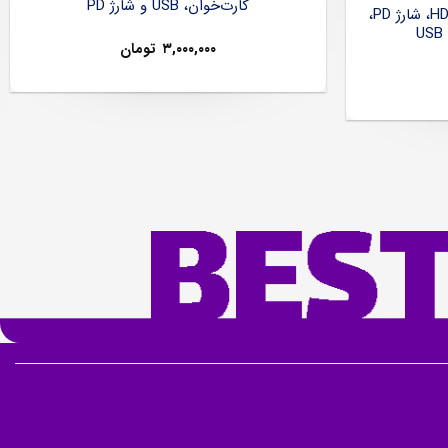
کارت‌خوان، USB و شارژ PD
هاب USB-C شش‌کاره با HDMI 4K، شارژ PD،
۳,۰۰۰,۰۰۰
تومان