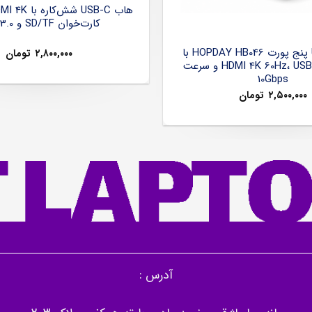
کارت‌خوان SD/TF و USB 3.0
هاب USB-C پنج پورت HOPDAY HB046 با
۲,۸۰۰,۰۰۰
تومان
خروجی HDMI 4K 60Hz، USB 3.2 و سرعت
10Gbps
۲,۵۰۰,۰۰۰
تومان
آدرس :