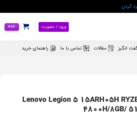
رد کردن
ورود / عضویت
RSS
فت انگیز
مقالات
تماس با ما
راهنمای خرید
گیمینگ لنوو مدل Lenovo Legion 5 15ARH05H RYZEN7-
4800H/8GB/ 51