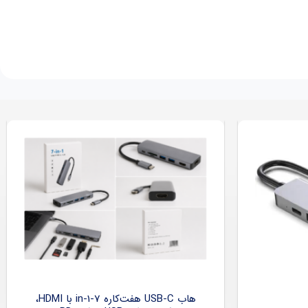
هاب USB-C هفت‌کاره 7-in-1 با HDMI،