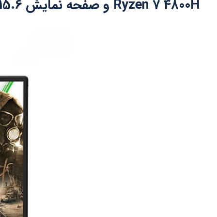
Ryzen 7 4800H و صفحه نمایش 15.6 اینچ و کارت گرافیک 4 گیگ GTX 1650