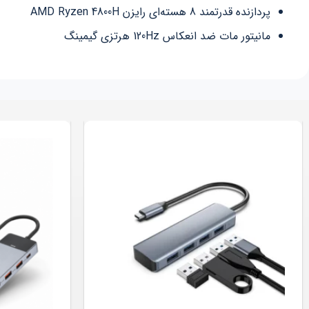
پردازنده قدرتمند 8 هسته‌ای رایزن AMD Ryzen 4800H
مانیتور مات ضد انعکاس 120Hz هرتزی گیمینگ