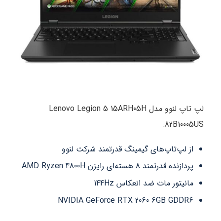
لپ تاپ لنوو مدل Lenovo Legion 5 15ARH05H
82B10005US:
از لپ‌تاپ‌های گیمینگ قدرتمند شرکت لنوو
پردازنده قدرتمند 8 هسته‌ای رایزن AMD Ryzen 4800H
مانیتور مات ضد انعکاس 144Hz
NVIDIA GeForce RTX 2060 6GB GDDR6