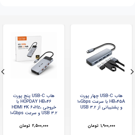
هاب USB-C چهار پورت
هاب USB-C پنج پورت
HB045A با سرعت 10Gbps
HOPDAY HB046 با
و پشتیبانی از USB 3.2
خروجی HDMI 4K 60Hz،
USB 3.2 و سرعت 10Gbps
۱,۹۰۰,۰۰۰
تومان
۲,۵۰۰,۰۰۰
تومان