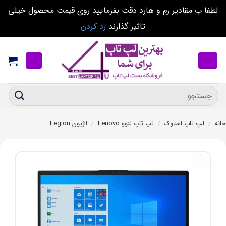
لطفا ب مقادیر رم و هارد دقت بفرمایید روی قیمت محصول خیلی
تاثیر گذارند
رد کردن
Ski
t
conten
جستجو
برای:
خانه
/
لپ تاپ استوک
/
لپ تاپ لنوو Lenovo
/
لژیون Legion