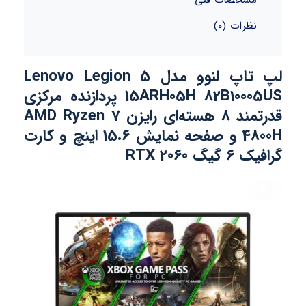
نظرات (0)
لپ تاپ لنوو مدل Lenovo Legion 5
15ARH05H 82B10005US پردازنده مرکزی
قدرتمند 8 هسته‌ای رایزن AMD Ryzen 7
4800H و صفحه نمایش 15.6 اینچ و کارت
گرافیک 6 گیگ RTX 2060