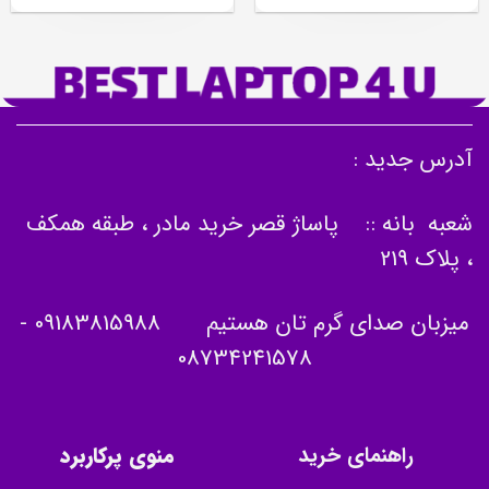
آدرس جدید :
شعبه بانه :: پاساژ قصر خرید مادر ، طبقه همکف
، پلاک 219
میزبان صدای گرم تان هستیم
09183815988
-
08734241578
راهنمای خرید
منوی پرکاربرد