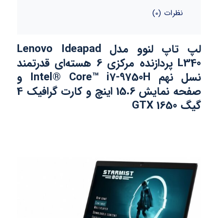
نظرات (0)
لپ تاپ لنوو مدل Lenovo Ideapad
L340 پردازنده مرکزی 6 هسته‌ای قدرتمند
نسل نهم Intel® Core™ i7-9750H و
صفحه نمایش 15.6 اینچ و کارت گرافیک 4
گیگ GTX 1650