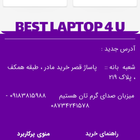
آدرس جدید :
شعبه بانه :: پاساژ قصر خرید مادر ، طبقه همکف
، پلاک 219
میزبان صدای گرم تان هستیم
09183815988
-
08734241578
راهنمای خرید
منوی پرکاربرد