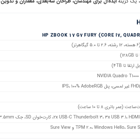
، یک گزینه
ایده‌آل برای مهندسان، طراحان سه‌بعدی، معماران و تدوین‌گ
HP ZBOOK 17 G7 FURY (CORE I7, QUAD
NVIDIA Quadro T100
2x USB-C Thunderbolt 3، 3x USB 3.1، کارت‌خوان SD، جک 3.5mm