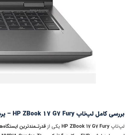
بررسی کامل لپ‌تاپ HP ZBook 17 G7 Fury – پردازنده Core i7 نسل دهم، نمایشگر 17.3 اینچ فول اچ دی، گرافیک NVIDIA Quadro T1000
لپ‌تاپ
HP ZBook 17 G7 Fury
یکی از
قدرتـمندترین ایستگاه‌های کاری (tation