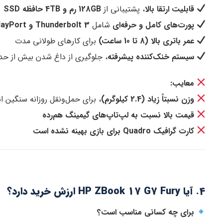
قابلیت ارتقا بالا
، پشتیبانی از
128GB رم و 4TB حافظه SSD
پورت‌های کامل و حرفه‌ای
شامل
Thunderbolt 3 و Mini DisplayPort
عمر باتری بالا (8 تا 10 ساعت)
برای کارهای طولانی مدت
سیستم خنک‌کننده پیشرفته
، جلوگیری از داغ شدن بیش از حد
معایب:
وزن نسبتاً زیاد (2.4 کیلوگرم)
، برای حمل‌ونقل روزانه سنگین 
قیمت بالا نسبت به لپ‌تاپ‌های گیمینگ هم‌رده
کارت گرافیک Quadro برای بازی بهینه نشده است
4. آیا HP ZBook 17 G7 Fury ارزش خرید دارد؟
برای چه کسانی مناسب است؟