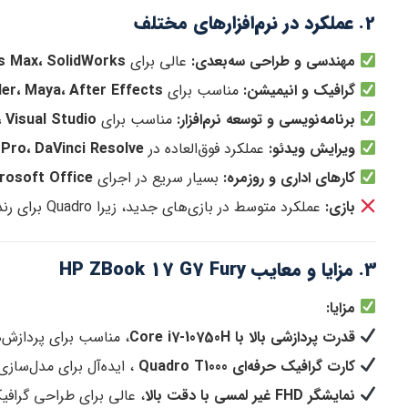
2. عملکرد در نرم‌افزارهای مختلف
مهندسی و طراحی سه‌بعدی:
عالی برای
، 3ds Max، SolidWorks
گرافیک و انیمیشن:
مناسب برای
Blender، Maya، After Effects و 4D
برنامه‌نویسی و توسعه نرم‌افزار:
مناسب برای
lliJ، Visual Studio
ویرایش ویدئو:
عملکرد فوق‌العاده در
Premiere Pro، DaVinci Resolve
کارهای اداری و روزمره:
بسیار سریع در اجرای
Microsoft Office، ایمیل، مرور وب و کا
بازی:
عملکرد متوسط در بازی‌های جدید، زیرا Quadro برای رندرینگ حرفه‌ای بهینه شده است.
3. مزایا و معایب HP ZBook 17 G7 Fury
مزایا:
قدرت پردازشی بالا با Core i7-10750H
، مناسب برای پردازش
کارت گرافیک حرفه‌ای Quadro T1000
، ایده‌آل برای مدل‌ساز
نمایشگر FHD غیر لمسی با دقت بالا
، عالی برای طراحی گرافی