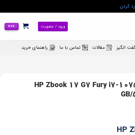
رد کردن
ورود / عضویت
RSS
فت انگیز
مقالات
تماس با ما
راهنمای خرید
ک زدبوک HP Zbook 17 G7 Fury i7-10750H/32
GB/
HP Z