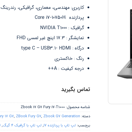
کاربری: مهندسی، معماری، گرافیکی، رندرینگ
پردازنده :Core i7-10750H
گرافیک : NVIDIA T1000
نمایشگر : 17.3 اینچ غیر لمسی FHD
درگاه : type C – USB3.1- HDMI
رنگ : خاکستری
درجه کیفیت : A++
تماس بگیرید
شناسه محصول:
Zbook 17 G7 Fury i7-T1000
دسته:
Zbook G7 Generation
,
ZBook Fury G7
,
ry 17 G7
برچسب:
لپ تاپ با پردازنده i7
,
لپ تاپ با گرافیک 4 گیگ
,
ل