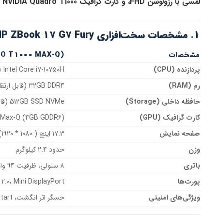
لمسی با رزولوشن FHD، و کارت گرافیک NVIDIA Quadro T1000
1. مشخصات سخت‌افزاری HP ZBook 17 G7 Fury
مشخصات
RO T1000 MAX-Q)
پردازنده (CPU)
Intel Core i7-10750H (6 هسته، 12 رشته، 2.6 تا 5.0 گیگاهرتز)
رم (RAM)
32GB DDR4 (قابل ارتقا تا 128GB)
حافظه داخلی (Storage)
512GB SSD NVMe (قابل ارتقا تا 4TB)
کارت گرافیک (GPU)
0 Max-Q (4GB GDDR6)
صفحه نمایش
17.3 اینچ FHD(1920 * 1080 ) غیر لمسی، پنل IPS، 100% AdobeRGB
وزن
حدود 2.4 کیلوگرم
باتری
8 سلولی، ظرفیت 94 وات‌ساعت (عمر باتری 8 تا 10 ساعت)
پورت‌ها
، HDMI 2.0، Mini DisplayPort
ویژگی‌های امنیتی
حسگر اثر انگشت، TPM 2.0، Windows Hello، Sure Start و Sure View