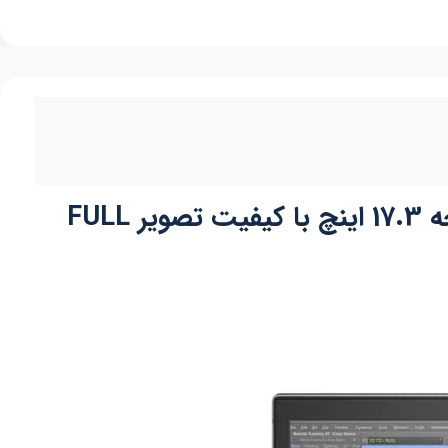
لپ تاپ اچ پی زدبوک HP Zbook 17 G7 Fury پردازنده Core i7 نسل دهم صفحه 17.3 اینچ با کیفیت تصویر FULL