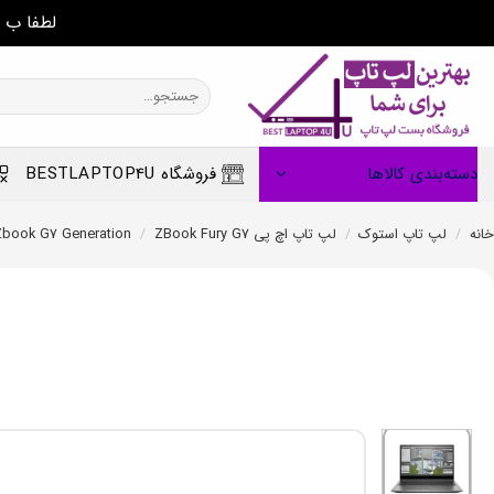
لطفا ب 
Ski
t
جستجو
برای:
conten
دسته‌بندی کالاها
فروشگاه BESTLAPTOP4U
خانه
/
لپ تاپ استوک
/
لپ تاپ اچ پی HP
ZBook Fury G7
/
Zbook G7 Generation