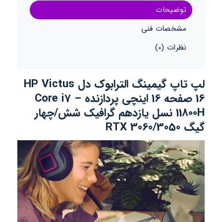
توضیحات
مشخصات فنی
نظرات (0)
لپ تاپ گیمینگ الترابوک دل HP Victus
16 صفحه 16 اینچی پردازنده Core i7 –
11800H نسل یازدهم گرافیک شش/چهار
گیگ RTX 3060/3050