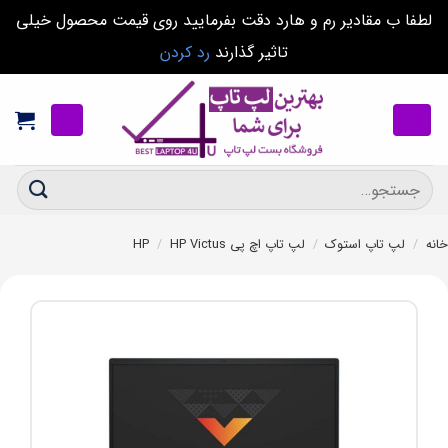
لطفا ب مقادیر رم و هارد دقت بفرمایید روی قیمت محصول خیلی
تاثیر گذارند
رد کردن
Ski
t
conten
جستجو
برای:
خانه
/
لپ تاپ استوک
/
لپ تاپ اچ پی HP
HP Victus
/