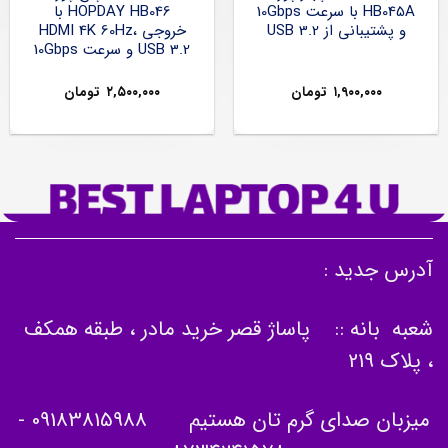
HB045A با سرعت 10Gbps
HOPDAY HB046 با
و پشتیبانی از USB 3.2
خروجی HDMI 4K 60Hz،
USB 3.2 و سرعت 10Gbps
۱,۹۰۰,۰۰۰
تومان
۲,۵۰۰,۰۰۰
تومان
آدرس جدید :
شعبه بانه :: پاساژ قصر خرید مادر ، طبقه همکف
، پلاک 219
میزبان صدای گرم تان هستیم
09183815988
-