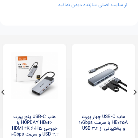
از سایت اصلی سازنده دیدن نمائید.
هاب USB-C چهار پورت
هاب USB-C پنج پورت
HB045A با سرعت 10Gbps
HOPDAY HB046 با
و پشتیبانی از USB 3.2
خروجی HDMI 4K 60Hz،
USB 3.2 و سرعت 10Gbps