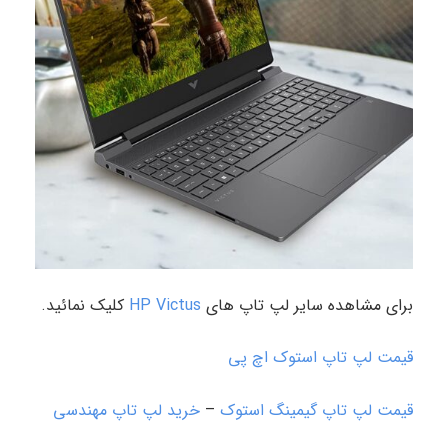
برای مشاهده سایر لپ تاپ های
HP Victus
کلیک نمائید.
قیمت لپ تاپ استوک اچ پی
قیمت لپ تاپ گیمینگ استوک
–
خرید لپ تاپ مهندسی