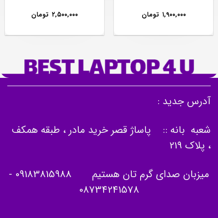
۱,۹۰۰,۰۰۰
تومان
۲,۵۰۰,۰۰۰
تومان
آدرس جدید :
شعبه بانه :: پاساژ قصر خرید مادر ، طبقه همکف
، پلاک 219
میزبان صدای گرم تان هستیم
09183815988
-
08734241578