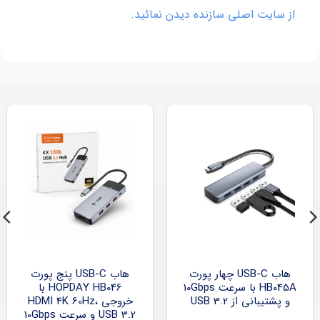
از سایت اصلی سازنده دیدن نمائید.
هاب USB-C چهار پورت
هاب USB-C پنج پورت
HB045A با سرعت 10Gbps
HOPDAY HB046 با
و پشتیبانی از USB 3.2
خروجی HDMI 4K 60Hz،
USB 3.2 و سرعت 10Gbps