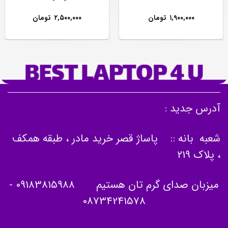
۱,۹۰۰,۰۰۰
تومان
۲,۵۰۰,۰۰۰
تومان
آدرس جدید :
شعبه بانه :: پاساژ قصر خرید مادر ، طبقه همکف
، پلاک 219
میزبان صدای گرم تان هستیم
09183815988
-
08734241578