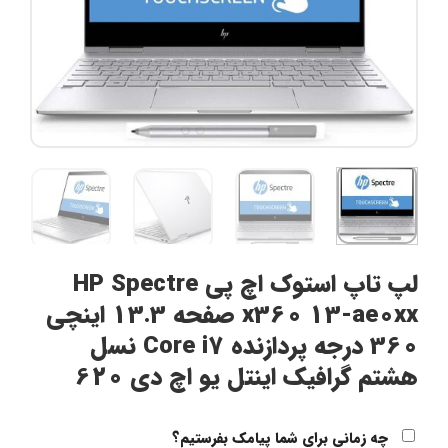
لپ تاپ استوک اچ پی HP Spectre
x360 13-ae0xx صفحه 13.3 اینچی
360 درجه پردازنده Core i7 نسل
هشتم گرافیک اینتل یو اچ دی 620
چه زمانی برای شما پیامک بفرستیم؟