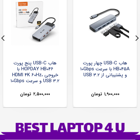
هاب USB-C چهار پورت
هاب USB-C پنج پورت
HB045A با سرعت 10Gbps
HOPDAY HB046 با
و پشتیبانی از USB 3.2
خروجی HDMI 4K 60Hz،
USB 3.2 و سرعت 10Gbps
۱,۹۰۰,۰۰۰
تومان
۲,۵۰۰,۰۰۰
تومان