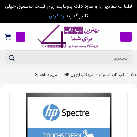
لطفا ب مقادیر رم و هارد دقت بفرمایید روی قیمت محصول خیلی
تاثیر گذارند
رد کردن
Ski
t
conten
جستجو
برای:
خانه
/
لپ تاپ استوک
/
لپ تاپ اچ پی HP
/
سری Spectre