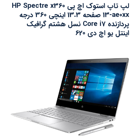
لپ تاپ استوک اچ پی HP Spectre x360
13-ae0xx صفحه 13.3 اینچی 360 درجه
پردازنده Core i7 نسل هشتم گرافیک
اینتل یو اچ دی 620