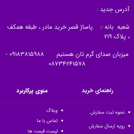
آدرس جدید :
شعبه بانه :: پاساژ قصر خرید مادر ، طبقه همکف
، پلاک 219
میزبان صدای گرم تان هستیم
09183815988
-
08734241578
راهنمای خرید
منوی پرکاربرد
وبلاگ
نحوه ثبت سفارش
تماس با ما
رویه ارسال سفارش
لیست قیمت ها