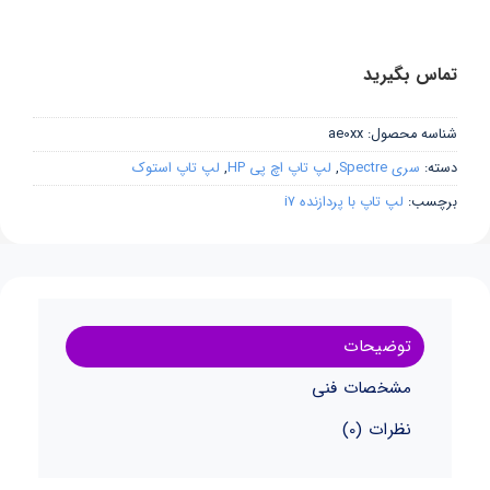
تماس بگیرید
شناسه محصول:
ae0xx
دسته:
سری Spectre
,
لپ تاپ اچ پی HP
,
لپ تاپ استوک
برچسب:
لپ تاپ با پردازنده i7
توضیحات
مشخصات فنی
نظرات (0)