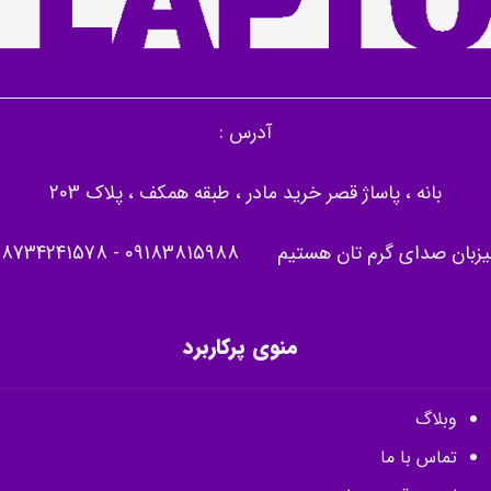
آدرس :
بانه ، پاساژ قصر خرید مادر ، طبقه همکف ، پلاک 203
یزبان صدای گرم تان هستیم
09183815988
-
08734241578
منوی پرکاربرد
وبلاگ
تماس با ما