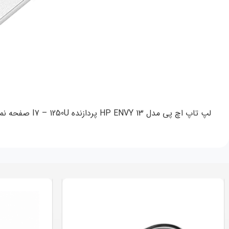
لپ تاپ اچ پی مدل HP ENVY 13 پردازنده I7 – 1250U صفحه نمایش 13.3 اینچ نسل دوازدهم از بهترین و پرفروش ترین محصولات شرکت HP می باشد.