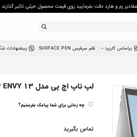
مقادیر رم و هارد دقت بفرمایید روی قیمت محصول خیلی تاثیر گذارند
براساس کاربرد
قلم سرفیس SURFACE PEN
پیشنهادات شگ
لپ تاپ اچ پی مدل HP ENVY 13 پردازنده Core i7 نسل دوازدهم
چه زمانی برای شما پیامک بفرستیم؟
تماس بگیرید