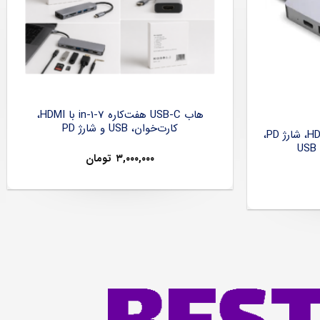
هاب USB-C هفت‌کاره 7-in-1 با HDMI،
کارت‌خوان، USB و شارژ PD
هاب USB-C شش‌کاره با HDMI 4K، شارژ PD،
۳,۰۰۰,۰۰۰
تومان