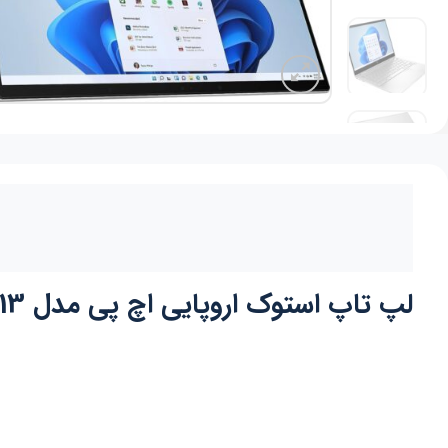
لپ تاپ استوک اروپایی اچ پی مدل HP ENVY 13 پردازنده Core i7 – 1250U صفحه نمایش 13.3 اینچی