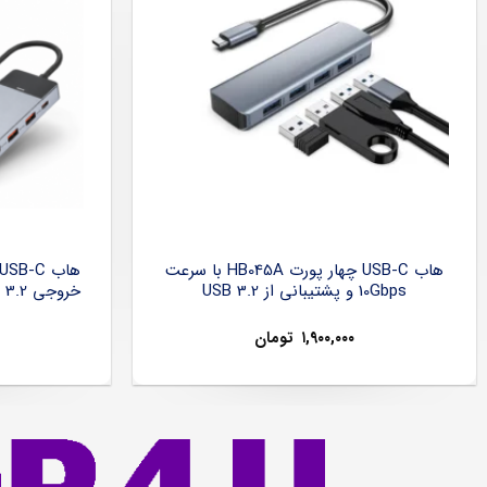
هاب USB-C چهار پورت HB045A با سرعت
10Gbps و پشتیبانی از USB 3.2
۱,۹۰۰,۰۰۰
تومان