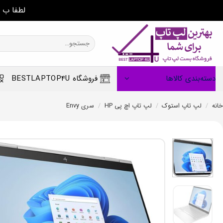
لطفا ب 
Ski
t
جستجو
برای:
conten
دسته‌بندی کالاها
فروشگاه BESTLAPTOP4U
خانه
/
لپ تاپ استوک
/
لپ تاپ اچ پی HP
/
سری Envy