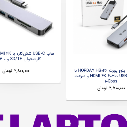
کارت‌خوان SD/TF و USB 3.0
هاب USB-C پنج پورت HOPDAY HB046 با
۲,۸۰۰,۰۰۰
تومان
خروجی HDMI 4K 60Hz، USB 3.2 و سرعت
10Gbps
۲,۵۰۰,۰۰۰
تومان