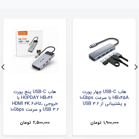
هاب USB-C چهار پورت
هاب USB-C پنج پورت
HB045A با سرعت 10Gbps
HOPDAY HB046 با
و پشتیبانی از USB 3.2
خروجی HDMI 4K 60Hz،
USB 3.2 و سرعت 10Gbps
۱,۹۰۰,۰۰۰
تومان
۲,۵۰۰,۰۰۰
تومان