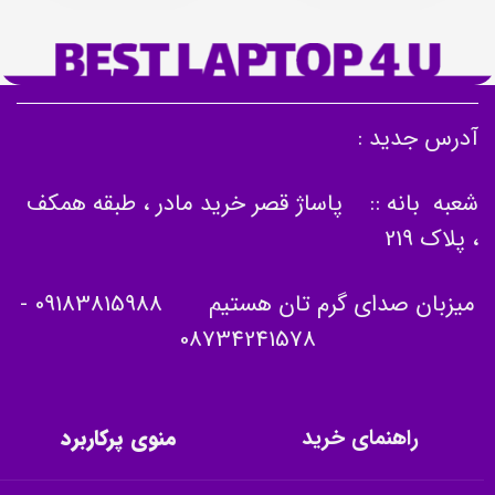
آدرس جدید :
شعبه بانه :: پاساژ قصر خرید مادر ، طبقه همکف
، پلاک 219
میزبان صدای گرم تان هستیم
09183815988
-
08734241578
راهنمای خرید
منوی پرکاربرد