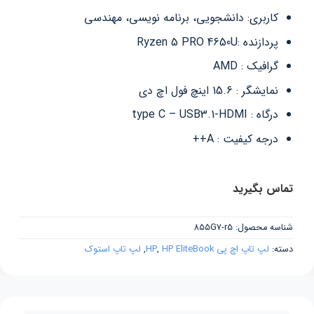
کاربری: دانشجویی، برنامه نویسی، مهندسی
پردازنده :Ryzen 5 PRO 4650U
گرافیک : AMD
نمایشگر : 15.6 اینچ فول اچ دی
درگاه : type C – USB3.1-HDMI
درجه کیفیت : A++
تماس بگیرید
شناسه محصول:
855G7-r5
دسته:
لپ تاپ اچ پی HP
HP EliteBook
,
,
لپ تاپ استوک