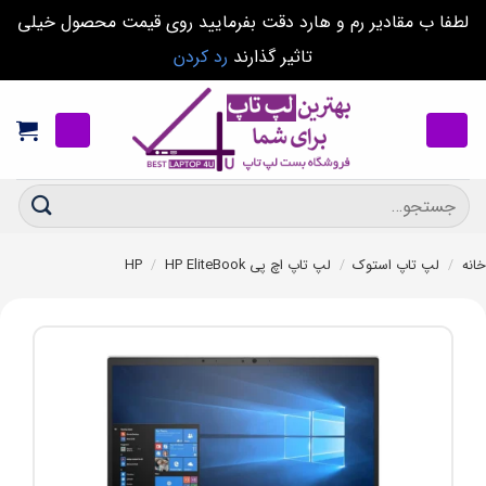
لطفا ب مقادیر رم و هارد دقت بفرمایید روی قیمت محصول خیلی
تاثیر گذارند
رد کردن
Ski
t
conten
جستجو
برای:
خانه
/
لپ تاپ استوک
/
لپ تاپ اچ پی HP
HP EliteBook
/