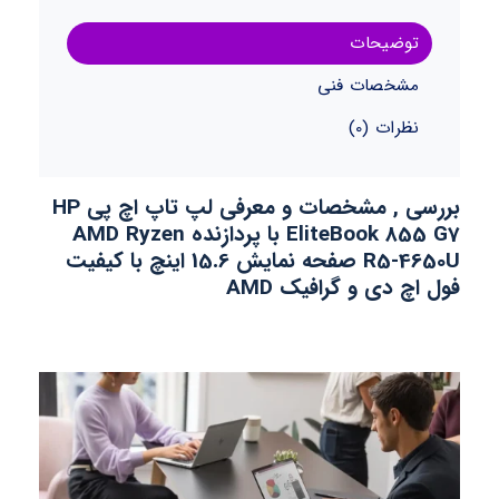
توضیحات
مشخصات فنی
نظرات (0)
بررسی , مشخصات و معرفی لپ تاپ اچ پی HP
EliteBook 855 G7 با پردازنده AMD Ryzen
R5-4650U
صفحه نمایش 15.6 اینچ با کیفیت
فول اچ دی و گرافیک AMD