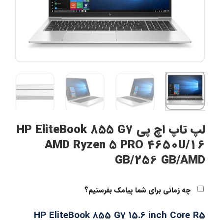
لپ تاپ اچ پی HP EliteBook 855 G7
AMD Ryzen 5 PRO 4650U/16
GB/256 GB/AMD
چه زمانی برای شما پیامک بفرستیم؟
HP EliteBook 855 G7 15.6 inch Core R5