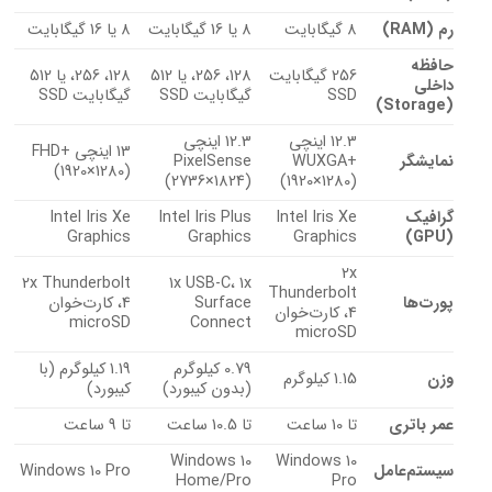
رم (RAM)
8 گیگابایت
8 یا 16 گیگابایت
8 یا 16 گیگابایت
حافظه
256 گیگابایت
128، 256، یا 512
128، 256، یا 512
داخلی
SSD
گیگابایت SSD
گیگابایت SSD
(Storage)
12.3 اینچی
12.3 اینچی
13 اینچی FHD+
نمایشگر
WUXGA+
PixelSense
(1920×1280)
(2736×1824)
(1920×1280)
گرافیک
Intel Iris Xe
Intel Iris Plus
Intel Iris Xe
Graphics
Graphics
Graphics
(GPU)
2x
2x Thunderbolt
1x USB-C، 1x
Thunderbolt
پورت‌ها
Surface
4، کارت‌خوان
4، کارت‌خوان
microSD
Connect
microSD
0.79 کیلوگرم
1.19 کیلوگرم (با
وزن
1.15 کیلوگرم
(بدون کیبورد)
کیبورد)
عمر باتری
تا 10 ساعت
تا 10.5 ساعت
تا 9 ساعت
Windows 10
Windows 10
سیستم‌عامل
Windows 10 Pro
Home/Pro
Pro