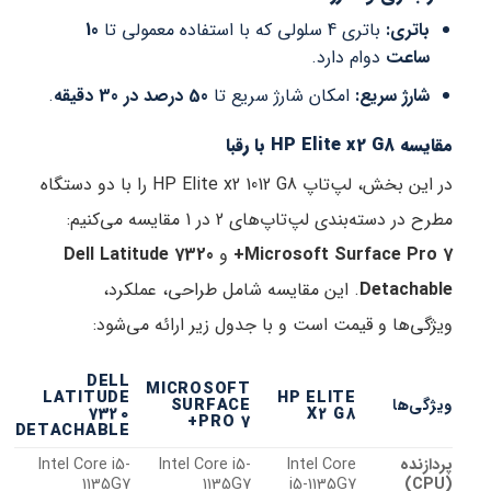
باتری:
باتری 4 سلولی که با استفاده معمولی تا
10
ساعت
دوام دارد.
شارژ سریع:
امکان شارژ سریع تا
50 درصد در 30 دقیقه
.
مقایسه HP Elite x2 G8 با رقبا
در این بخش، لپ‌تاپ HP Elite x2 1012 G8 را با دو دستگاه
مطرح در دسته‌بندی لپ‌تاپ‌های 2 در 1 مقایسه می‌کنیم:
Microsoft Surface Pro 7+
و
Dell Latitude 7320
Detachable
. این مقایسه شامل طراحی، عملکرد،
ویژگی‌ها و قیمت است و با جدول زیر ارائه می‌شود:
DELL
MICROSOFT
LATITUDE
HP ELITE
ویژگی‌ها
SURFACE
7320
X2 G8
PRO 7+
DETACHABLE
پردازنده
Intel Core
Intel Core i5-
Intel Core i5-
1135G7
1135G7
i5-1135G7
(CPU)