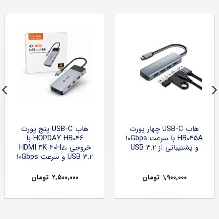
هاب USB-C چهار پورت
هاب USB-C پنج پورت
HB045A با سرعت 10Gbps
HOPDAY HB046 با
و پشتیبانی از USB 3.2
خروجی HDMI 4K 60Hz،
USB 3.2 و سرعت 10Gbps
۱,۹۰۰,۰۰۰
تومان
۲,۵۰۰,۰۰۰
تومان