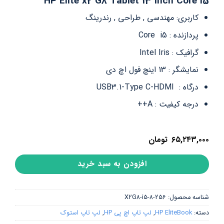
HP Elite x2 G8 Tablet 13 inch Core i5
کاربری: مهندسی , طراحی , رندرینگ
پردازنده : Core i5
گرافیک : Intel Iris
نمایشگر : 13 اینچ فول اچ دی
درگاه : USB3.1-Type C-HDMI
درجه کیفیت : A++
۶۵,۲۴۳,۰۰۰
تومان
افزودن به سبد خرید
شناسه محصول:
X2G8-i5-8-256
دسته:
HP EliteBook
,
لپ تاپ اچ پی HP
,
لپ تاپ استوک