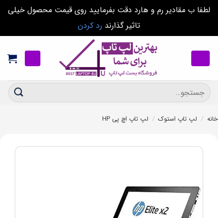
لطفا ب مقادیر رم و هارد دقت بفرمایید روی قیمت محصول خیلی
تاثیر گذارند
رد کردن
Ski
t
conten
جستجو
برای:
خانه
/
لپ تاپ استوک
/
لپ تاپ اچ پی HP