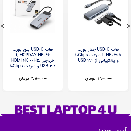
هاب USB-C چهار پورت
هاب USB-C پنج پورت
HB045A با سرعت 10Gbps
HOPDAY HB046 با
و پشتیبانی از USB 3.2
خروجی HDMI 4K 60Hz،
USB 3.2 و سرعت 10Gbps
۱,۹۰۰,۰۰۰
تومان
۲,۵۰۰,۰۰۰
تومان
آدرس جدید :