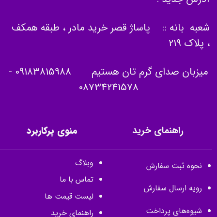
شعبه بانه :: پاساژ قصر خرید مادر ، طبقه همکف
، پلاک 219
میزبان صدای گرم تان هستیم
09183815988
-
08734241578
راهنمای خرید
منوی پرکاربرد
وبلاگ
نحوه ثبت سفارش
تماس با ما
رویه ارسال سفارش
لیست قیمت ها
شیوه‌های پرداخت
راهنمای خرید